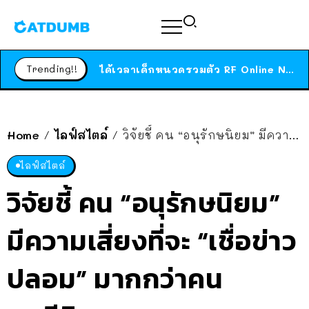
ร้านอาหารในนิวยอร์กประกาศปิดตัวลง หลังอยู่มานานกว่า 45 ปี ติดป้ายขอบคุณลูกค้าทุกคน แถมสูตรทำไวท์ซอสให้แบบจัดเต็ม
สาวญี่ปุ่นโดนแมวตัวเองกัด ไม่ได้ไปหาหมอตั้งแต่เนิ่นๆ สุดท้ายขาบวม กลายเป็นโรคเนื้อเน่า เตือนทาสแมวทั้งหลายให้ระวัง
Trending!!
ได้เวลาเด็กหนวดรวมตัว RF Online Next เปิดให้เล่นแล้ว เกม Sci-Fi MMORPG ระดับตำนาน เล่นได้ทั้งมือถือและ PC
ร้านอาหารในนิวยอร์กประกาศปิดตัวลง หลังอยู่มานานกว่า 45 ปี ติดป้ายขอบคุณลูกค้าทุกคน แถมสูตรทำไวท์ซอสให้แบบจัดเต็ม
สาวญี่ปุ่นโดนแมวตัวเองกัด ไม่ได้ไปหาหมอตั้งแต่เนิ่นๆ สุดท้ายขาบวม กลายเป็นโรคเนื้อเน่า เตือนทาสแมวทั้งหลายให้ระวัง
Home
ไลฟ์สไตล์
วิจัยชี้ คน “อนุรักษนิยม” มีความเสี่ยงที่จะ “เชื่อข่าวปลอม” มากกว่าคน “เสรีนิยม”
/
/
ไลฟ์สไตล์
วิจัยชี้ คน “อนุรักษนิยม”
มีความเสี่ยงที่จะ “เชื่อข่าว
ปลอม” มากกว่าคน