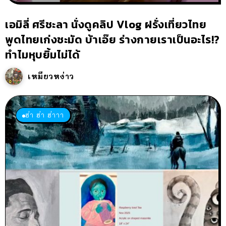
เอมิลี่ ศรีชะลา นั่งดูคลิป Vlog ฝรั่งเที่ยวไทย
พูดไทยเก่งชะมัด บ้าเอ๊ย ร่างกายเราเป็นอะไร!?
ทำไมหุบยิ้มไม่ได้
เหมียวหง่าว
ฮ่า ฮ่า ฮ่าาา