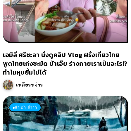
เอมิลี่ ศรีชะลา นั่งดูคลิป Vlog ฝรั่งเที่ยวไทย
พูดไทยเก่งชะมัด บ้าเอ๊ย ร่างกายเราเป็นอะไร!?
ทำไมหุบยิ้มไม่ได้
เหมียวหง่าว
ฮ่า ฮ่า ฮ่าาา