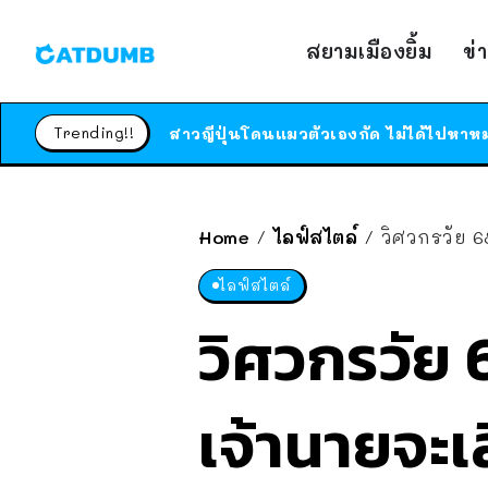
สยามเมืองยิ้ม
ข่
Trending!!
Home
ไลฟ์สไตล์
วิศวกรวัย 68 ทำงา
/
/
ไลฟ์สไตล์
วิศวกรวัย 
เจ้านายจะเล