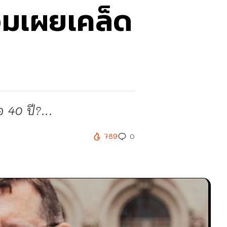
้อมเผยเคล็ด
 40 ปี?...
789
0