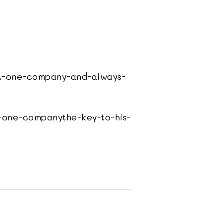
-at-one-company-and-always-
-one-companythe-key-to-his-