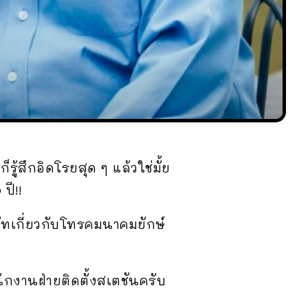
รู้สึกอิดโรยสุด ๆ แล้วใช่มั้ย
ปี!!
ษัทเกี่ยวกับโทรคมนาคมยักษ์
ักงานฝ่ายติดตั้งสเตชันครับ