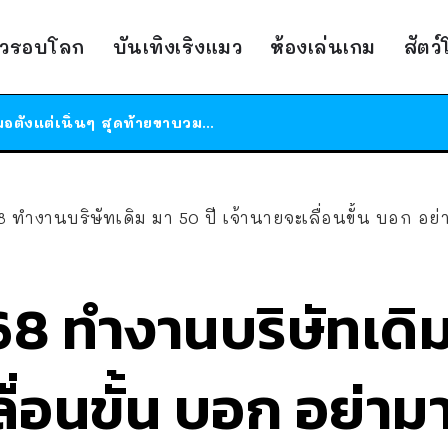
ร้านอาหารในนิวยอร์กประกาศปิดตัวลง หลังอยู่มานานกว่า 45 ปี ติดป้ายขอบคุณลูกค้าทุกคน แถมสูตรทำไวท์ซอสให้แบบจัดเต็ม
าวรอบโลก
บันเทิงเริงแมว
ห้องเล่นเกม
สัตว
สาวญี่ปุ่นโดนแมวตัวเองกัด ไม่ได้ไปหาหมอตั้งแต่เนิ่นๆ สุดท้ายขาบวม กลายเป็นโรคเนื้อเน่า เตือนทาสแมวทั้งหลายให้ระวัง
ได้เวลาเด็กหนวดรวมตัว RF Online Next เปิดให้เล่นแล้ว เกม Sci-Fi MMORPG ระดับตำนาน เล่นได้ทั้งมือถือและ PC
ร้านอาหารในนิวยอร์กประกาศปิดตัวลง หลังอยู่มานานกว่า 45 ปี ติดป้ายขอบคุณลูกค้าทุกคน แถมสูตรทำไวท์ซอสให้แบบจัดเต็ม
สาวญี่ปุ่นโดนแมวตัวเองกัด ไม่ได้ไปหาหมอตั้งแต่เนิ่นๆ สุดท้ายขาบวม กลายเป็นโรคเนื้อเน่า เตือนทาสแมวทั้งหลายให้ระวัง
นบริษัทเดิม มา 50 ปี เจ้านายจะเลื่อนขั้น บอก อย่ามายุ่งกับผม อยากเลื่อนเดี๋ยวไ
68 ทำงานบริษัทเดิม
ื่อนขั้น บอก อย่าม