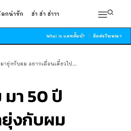
์โลกน่ารัก
ฮ่า ฮ่า ฮ่าาา
Whai is แคทดั๊มบ์?
ติดต่อโฆษณา
ปคุยเอง พร้อมเผยเคล็ดลับทำงานที่เดิมได้นาน ๆ
 มา 50 ปี
ายุ่งกับผม