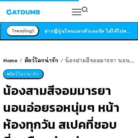
ร้านอาหารในนิวยอร์กประกาศปิดตัวลง หลังอยู่มานานกว่า 45 ปี ติดป้ายขอบคุณลูกค้าทุกคน แถมสูตรทำไวท์ซอสให้แบบจัดเต็ม
Trending!!
สาวญี่ปุ่นโดนแมวตัวเองกัด ไม่ได้ไปหาหมอตั้งแต่เนิ่นๆ สุดท้ายขาบวม กลายเป็นโรคเนื้อเน่า เตือนทาสแมวทั้งหลายให้ระวัง
ได้เวลาเด็กหนวดรวมตัว RF Online Next เปิดให้เล่นแล้ว เกม Sci-Fi MMORPG ระดับตำนาน เล่นได้ทั้งมือถือและ PC
ร้านอาหารในนิวยอร์กประกาศปิดตัวลง หลังอยู่มานานกว่า 45 ปี ติดป้ายขอบคุณลูกค้าทุกคน แถมสูตรทำไวท์ซอสให้แบบจัดเต็ม
Home
สัตว์โลกน่ารัก
น้องสามสีจอมมารยา นอนอ่อยรอหนุ่มๆ หน้าห้องทุกวัน สเปคที่ชอบที่สุดคือหนุ่มแว่น
/
/
สาวญี่ปุ่นโดนแมวตัวเองกัด ไม่ได้ไปหาหมอตั้งแต่เนิ่นๆ สุดท้ายขาบวม กลายเป็นโรคเนื้อเน่า เตือนทาสแมวทั้งหลายให้ระวัง
สัตว์โลกน่ารัก
น้องสามสีจอมมารยา
นอนอ่อยรอหนุ่มๆ หน้า
ห้องทุกวัน สเปคที่ชอบ