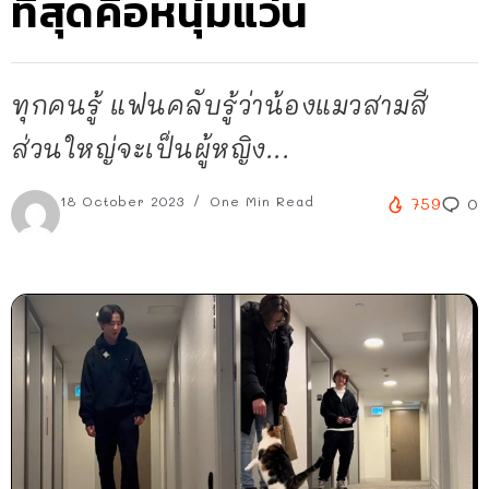
ที่สุดคือหนุ่มแว่น
ทุกคนรู้ แฟนคลับรู้ว่าน้องแมวสามสี
ส่วนใหญ่จะเป็นผู้หญิง...
18 October 2023
One Min Read
759
0