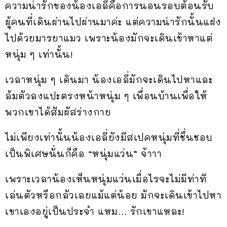
ความน่ารักของน้องเอลี่คือการนอนรอบต้อนรับ
ผู้คนที่เดินผ่านไปผ่านมาค่ะ แต่ความน่ารักนั้นแฝง
ไปด้วยมารยาแมว เพราะน้องมักจะเดินเข้าหาแต่
หนุ่ม ๆ เท่านั้น!
เวลาหนุ่ม ๆ เดินมา น้องเอลี่มักจะเดินไปหาและ
ล้มตัวลงแปะตรงหน้าหนุ่ม ๆ เพื่อนบ้านเพื่อให้
พวกเขาได้สัมผัสร่างกาย
ไม่เพียงเท่านั้นน้องเอลี่ยังมีสเปคหนุ่มที่ชื่นชอบ
เป็นพิเศษนั่นก็คือ “หนุ่มแว่น” จ้าาา
เพราะเวลาน้องเห็นหนุ่มแว่นเมื่อไรจะไม่มีท่าที
เล่นตัวหรือกลัวเลยแม้แต่น้อย มักจะเดินเข้าไปหา
เขาเองอยู่เป็นประจำ แหม… รักเขาแหละ!