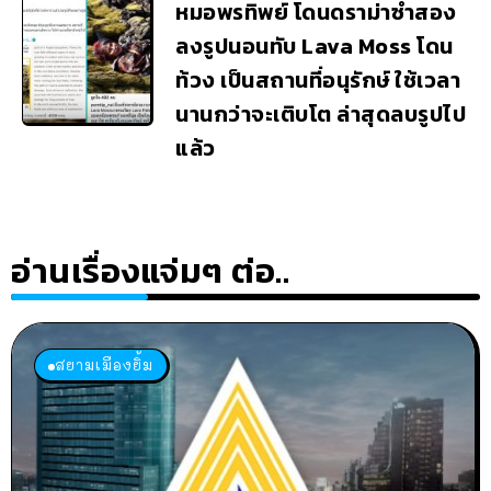
หมอพรทิพย์ โดนดราม่าซ้ำสอง
ลงรูปนอนทับ Lava Moss โดน
ท้วง เป็นสถานที่อนุรักษ์ ใช้เวลา
นานกว่าจะเติบโต ล่าสุดลบรูปไป
แล้ว
อ่านเรื่องแจ่มๆ ต่อ..
สยามเมืองยิ้ม