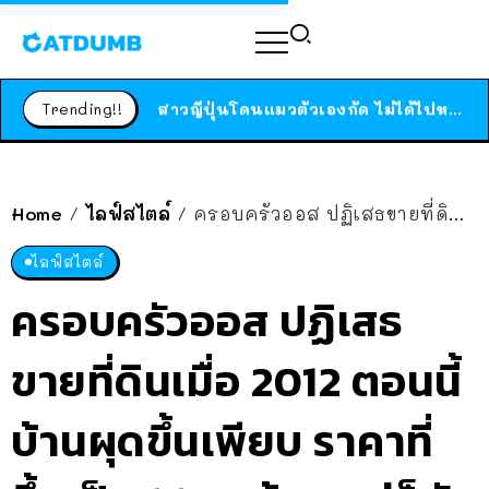
ร้านอาหารในนิวยอร์กประกาศปิดตัวลง หลังอยู่มานานกว่า 45 ปี ติดป้ายขอบคุณลูกค้าทุกคน แถมสูตรทำไวท์ซอสให้แบบจัดเต็ม
สาวญี่ปุ่นโดนแมวตัวเองกัด ไม่ได้ไปหาหมอตั้งแต่เนิ่นๆ สุดท้ายขาบวม กลายเป็นโรคเนื้อเน่า เตือนทาสแมวทั้งหลายให้ระวัง
Trending!!
ได้เวลาเด็กหนวดรวมตัว RF Online Next เปิดให้เล่นแล้ว เกม Sci-Fi MMORPG ระดับตำนาน เล่นได้ทั้งมือถือและ PC
ร้านอาหารในนิวยอร์กประกาศปิดตัวลง หลังอยู่มานานกว่า 45 ปี ติดป้ายขอบคุณลูกค้าทุกคน แถมสูตรทำไวท์ซอสให้แบบจัดเต็ม
สาวญี่ปุ่นโดนแมวตัวเองกัด ไม่ได้ไปหาหมอตั้งแต่เนิ่นๆ สุดท้ายขาบวม กลายเป็นโรคเนื้อเน่า เตือนทาสแมวทั้งหลายให้ระวัง
Home
ไลฟ์สไตล์
ครอบครัวออส ปฏิเสธขายที่ดินเมื่อ 2012 ตอนนี้บ้านผุดขึ้นเพียบ ราคาที่ขึ้นเป็น 1,180 ล้าน แต่ก็ยังยืนยันว่าจะไม่ขาย
/
/
ไลฟ์สไตล์
ครอบครัวออส ปฏิเสธ
ขายที่ดินเมื่อ 2012 ตอนนี้
บ้านผุดขึ้นเพียบ ราคาที่