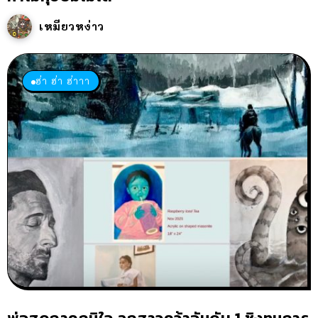
เหมียวหง่าว
ฮ่า ฮ่า ฮ่าาา