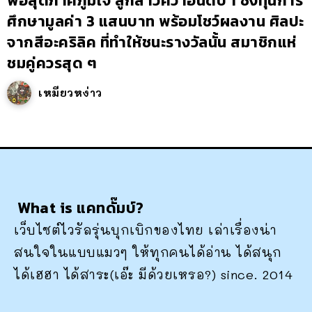
พ่อสุดภาคภูมิใจ ลูกสาวคว้าอันดับ 1 ชิงทุนการ
ศึกษามูลค่า 3 แสนบาท พร้อมโชว์ผลงาน ศิลปะ
จากสีอะคริลิค ที่ทำให้ชนะรางวัลนั้น สมาชิกแห่
ชมคู่ควรสุด ๆ
เหมียวหง่าว
What is แคทดั๊มบ์?
เว็บไซต์ไวรัลรุ่นบุกเบิกของไทย เล่าเรื่องน่า
สนใจในแบบแมวๆ ให้ทุกคนได้อ่าน ได้สนุก
ได้เฮฮา ได้สาระ(เอ๊ะ มีด้วยเหรอ?) since. 2014