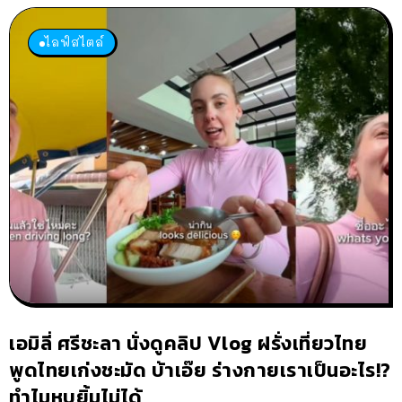
ไลฟ์สไตล์
เอมิลี่ ศรีชะลา นั่งดูคลิป Vlog ฝรั่งเที่ยวไทย
พูดไทยเก่งชะมัด บ้าเอ๊ย ร่างกายเราเป็นอะไร!?
ทำไมหุบยิ้มไม่ได้