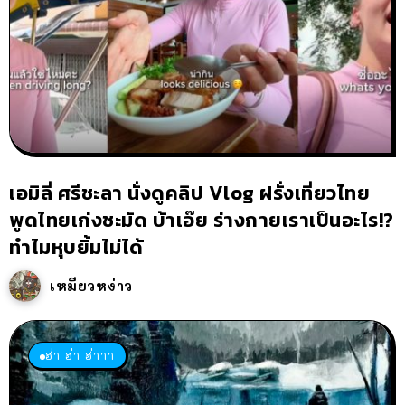
เอมิลี่ ศรีชะลา นั่งดูคลิป Vlog ฝรั่งเที่ยวไทย
พูดไทยเก่งชะมัด บ้าเอ๊ย ร่างกายเราเป็นอะไร!?
ทำไมหุบยิ้มไม่ได้
เหมียวหง่าว
ฮ่า ฮ่า ฮ่าาา