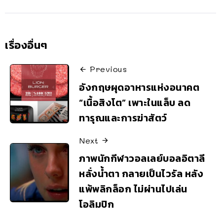
เรื่องอื่นๆ
Previous
อังกฤษผุดอาหารแห่งอนาคต
“เนื้อสิงโต” เพาะในแล็บ ลด
ทารุณและการฆ่าสัตว์
Next
ภาพนักกีฬาวอลเลย์บอลอิตาลี
หลั่งน้ำตา กลายเป็นไวรัล หลัง
แพ้พลิกล็อก ไม่ผ่านไปเล่น
โอลิมปิก