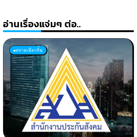
อ่านเรื่องแจ่มๆ ต่อ..
สยามเมืองยิ้ม