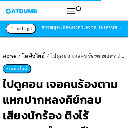
ร้านอาหารในนิวยอร์กประกาศปิดตัวลง หลังอยู่มานานกว่า 45 ปี ติดป้ายขอบคุณลูกค้าทุกคน แถมสูตรทำไวท์ซอสให้แบบจัดเต็ม
สาวญี่ปุ่นโดนแมวตัวเองกัด ไม่ได้ไปหาหมอตั้งแต่เนิ่นๆ สุดท้ายขาบวม กลายเป็นโรคเนื้อเน่า เตือนทาสแมวทั้งหลายให้ระวัง
Trending!!
ได้เวลาเด็กหนวดรวมตัว RF Online Next เปิดให้เล่นแล้ว เกม Sci-Fi MMORPG ระดับตำนาน เล่นได้ทั้งมือถือและ PC
ร้านอาหารในนิวยอร์กประกาศปิดตัวลง หลังอยู่มานานกว่า 45 ปี ติดป้ายขอบคุณลูกค้าทุกคน แถมสูตรทำไวท์ซอสให้แบบจัดเต็ม
สาวญี่ปุ่นโดนแมวตัวเองกัด ไม่ได้ไปหาหมอตั้งแต่เนิ่นๆ สุดท้ายขาบวม กลายเป็นโรคเนื้อเน่า เตือนทาสแมวทั้งหลายให้ระวัง
Home
ไลฟ์สไตล์
ไปดูคอน เจอคนร้องตามแหกปากหลงคีย์กลบเสียงนักร้อง ติงไร้มารยาท ทำหมดฟีล ชาวเน็ตได้ฟังแล้วเห็นด้วย
/
/
ไลฟ์สไตล์
ไปดูคอน เจอคนร้องตาม
แหกปากหลงคีย์กลบ
เสียงนักร้อง ติงไร้