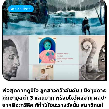
ฮ่า ฮ่า ฮ่าาา
พ่อสุดภาคภูมิใจ ลูกสาวคว้าอันดับ 1 ชิงทุนการ
ศึกษามูลค่า 3 แสนบาท พร้อมโชว์ผลงาน ศิลปะ
จากสีอะคริลิค ที่ทำให้ชนะรางวัลนั้น สมาชิกแห่