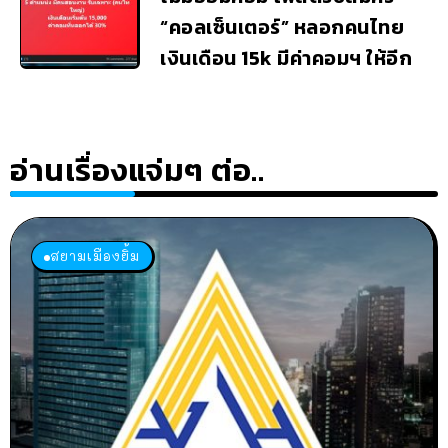
“คอลเซ็นเตอร์” หลอกคนไทย
เงินเดือน 15k มีค่าคอมฯ ให้อีก
อ่านเรื่องแจ่มๆ ต่อ..
สยามเมืองยิ้ม