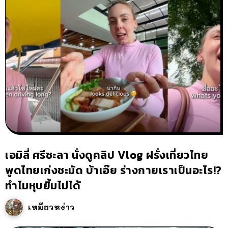
เอมิลี่ ศรีชะลา นั่งดูคลิป Vlog ฝรั่งเที่ยวไทย
พูดไทยเก่งชะมัด บ้าเอ๊ย ร่างกายเราเป็นอะไร!?
ทำไมหุบยิ้มไม่ได้
เหมียวหง่าว