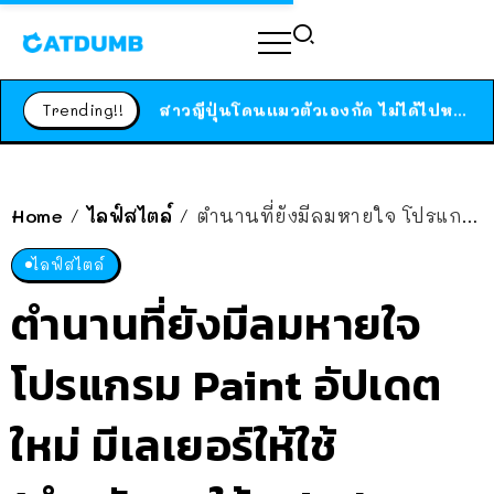
ร้านอาหารในนิวยอร์กประกาศปิดตัวลง หลังอยู่มานานกว่า 45 ปี ติดป้ายขอบคุณลูกค้าทุกคน แถมสูตรทำไวท์ซอสให้แบบจัดเต็ม
สาวญี่ปุ่นโดนแมวตัวเองกัด ไม่ได้ไปหาหมอตั้งแต่เนิ่นๆ สุดท้ายขาบวม กลายเป็นโรคเนื้อเน่า เตือนทาสแมวทั้งหลายให้ระวัง
Trending!!
ได้เวลาเด็กหนวดรวมตัว RF Online Next เปิดให้เล่นแล้ว เกม Sci-Fi MMORPG ระดับตำนาน เล่นได้ทั้งมือถือและ PC
ร้านอาหารในนิวยอร์กประกาศปิดตัวลง หลังอยู่มานานกว่า 45 ปี ติดป้ายขอบคุณลูกค้าทุกคน แถมสูตรทำไวท์ซอสให้แบบจัดเต็ม
สาวญี่ปุ่นโดนแมวตัวเองกัด ไม่ได้ไปหาหมอตั้งแต่เนิ่นๆ สุดท้ายขาบวม กลายเป็นโรคเนื้อเน่า เตือนทาสแมวทั้งหลายให้ระวัง
Home
ไลฟ์สไตล์
ตำนานที่ยังมีลมหายใจ โปรแกรม Paint อัปเดตใหม่ มีเลเยอร์ให้ใช้ (สำหรับคนใช้ Windows แท้)
/
/
ไลฟ์สไตล์
ตำนานที่ยังมีลมหายใจ
โปรแกรม Paint อัปเดต
ใหม่ มีเลเยอร์ให้ใช้