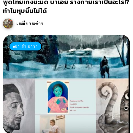
พูดไทยเก่งชะมัด บ้าเอ๊ย ร่างกายเราเป็นอะไร!?
ทำไมหุบยิ้มไม่ได้
เหมียวหง่าว
ฮ่า ฮ่า ฮ่าาา