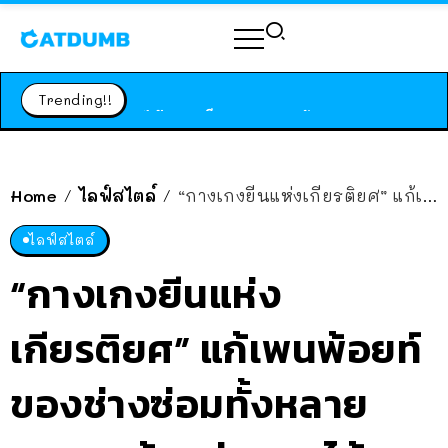
ร้านอาหารในนิวยอร์กประกาศปิดตัวลง หลังอยู่มานานกว่า 45 ปี ติดป้ายขอบคุณลูกค้าทุกคน แถมสูตรทำไวท์ซอสให้แบบจัดเต็ม
สาวญี่ปุ่นโดนแมวตัวเองกัด ไม่ได้ไปหาหมอตั้งแต่เนิ่นๆ สุดท้ายขาบวม กลายเป็นโรคเนื้อเน่า เตือนทาสแมวทั้งหลายให้ระวัง
Trending!!
ได้เวลาเด็กหนวดรวมตัว RF Online Next เปิดให้เล่นแล้ว เกม Sci-Fi MMORPG ระดับตำนาน เล่นได้ทั้งมือถือและ PC
ร้านอาหารในนิวยอร์กประกาศปิดตัวลง หลังอยู่มานานกว่า 45 ปี ติดป้ายขอบคุณลูกค้าทุกคน แถมสูตรทำไวท์ซอสให้แบบจัดเต็ม
สาวญี่ปุ่นโดนแมวตัวเองกัด ไม่ได้ไปหาหมอตั้งแต่เนิ่นๆ สุดท้ายขาบวม กลายเป็นโรคเนื้อเน่า เตือนทาสแมวทั้งหลายให้ระวัง
Home
ไลฟ์สไตล์
“กางเกงยีนแห่งเกียรติยศ” แก้เพนพ้อยท์ของช่างซ่อมทั้งหลาย บอกลาน้องง่ามตูดได้เลย
/
/
ไลฟ์สไตล์
“กางเกงยีนแห่ง
เกียรติยศ” แก้เพนพ้อยท์
ของช่างซ่อมทั้งหลาย