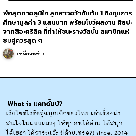
พ่อสุดภาคภูมิใจ ลูกสาวคว้าอันดับ 1 ชิงทุนการ
ศึกษามูลค่า 3 แสนบาท พร้อมโชว์ผลงาน ศิลปะ
จากสีอะคริลิค ที่ทำให้ชนะรางวัลนั้น สมาชิกแห่
ชมคู่ควรสุด ๆ
เหมียวหง่าว
What is แคทดั๊มบ์?
เว็บไซต์ไวรัลรุ่นบุกเบิกของไทย เล่าเรื่องน่า
สนใจในแบบแมวๆ ให้ทุกคนได้อ่าน ได้สนุก
ได้เฮฮา ได้สาระ(เอ๊ะ มีด้วยเหรอ?) since. 2014