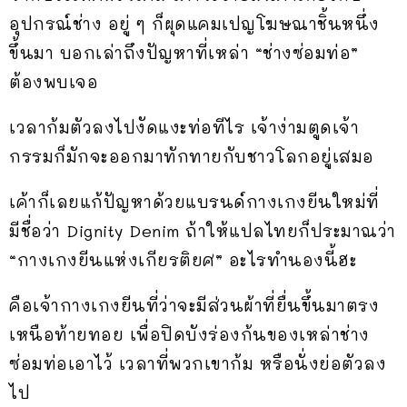
อุปกรณ์ช่าง อยู่ ๆ ก็ผุดแคมเปญโฆษณาชิ้นหนึ่ง
ขึ้นมา บอกเล่าถึงปัญหาที่เหล่า “ช่างซ่อมท่อ”
ต้องพบเจอ
เวลาก้มตัวลงไปงัดแงะท่อทีไร เจ้าง่ามตูดเจ้า
กรรมก็มักจะออกมาทักทายกับชาวโลกอยู่เสมอ
เค้าก็เลยแก้ปัญหาด้วยแบรนด์กางเกงยีนใหม่ที่
มีชื่อว่า Dignity Denim ถ้าให้แปลไทยก็ประมาณว่า
“กางเกงยีนแห่งเกียรติยศ” อะไรทำนองนี้ฮะ
คือเจ้ากางเกงยีนที่ว่าจะมีส่วนผ้าที่ยื่นขึ้นมาตรง
เหนือท้ายทอย เพื่อปิดบังร่องก้นของเหล่าช่าง
ซ่อมท่อเอาไว้ เวลาที่พวกเขาก้ม หรือนั่งย่อตัวลง
ไป