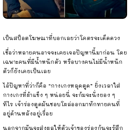
เป็นสป็อตโฆษณาที่บอกเลยว่าโคตรจะเด็ดดวง
เชื่อว่าหลายคนอาจจะเคยเจอปัญหานี้มาก่อน โดย
เฉพาะคนที่มีน้ำหนักตัว หรือบางคนไม่มีน้ำหนัก
ตัวก็ยังเคยเป็นเลย
ไอ้ปัญหาที่ว่าก็คือ “กางเกงหลุดตูด” ยิ่งเวลาใส่
กางเกงที่ผ้าแข็ง ๆ หน่อยนี่ จะก้มจะนั่งยอง ๆ
ทีไร เจ้าร่องตูดมันชอบโผล่ออกมาทักทายคนที่
อยู่ด้านหลังอยู่เรื่อย
นอกจากมันจะส่งผลให้ตัวเจ้าของร่องก้นจะรู้สึก