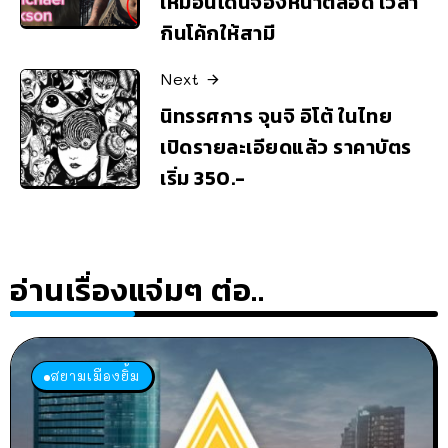
เหมือนโดนจ้องหน้าตลอด เวลา
กินโค้กให้สามี
Next
นิทรรศการ จุนจิ อิโต้ ในไทย
เปิดรายละเอียดแล้ว ราคาบัตร
เริ่ม 350.-
อ่านเรื่องแจ่มๆ ต่อ..
สยามเมืองยิ้ม