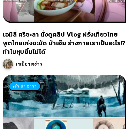
เอมิลี่ ศรีชะลา นั่งดูคลิป Vlog ฝรั่งเที่ยวไทย
พูดไทยเก่งชะมัด บ้าเอ๊ย ร่างกายเราเป็นอะไร!?
ทำไมหุบยิ้มไม่ได้
เหมียวหง่าว
ฮ่า ฮ่า ฮ่าาา