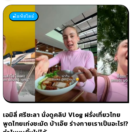
ไลฟ์สไตล์
เอมิลี่ ศรีชะลา นั่งดูคลิป Vlog ฝรั่งเที่ยวไทย
พูดไทยเก่งชะมัด บ้าเอ๊ย ร่างกายเราเป็นอะไร!?