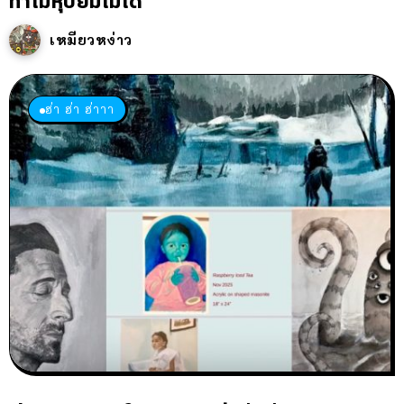
ทำไมหุบยิ้มไม่ได้
เหมียวหง่าว
ฮ่า ฮ่า ฮ่าาา