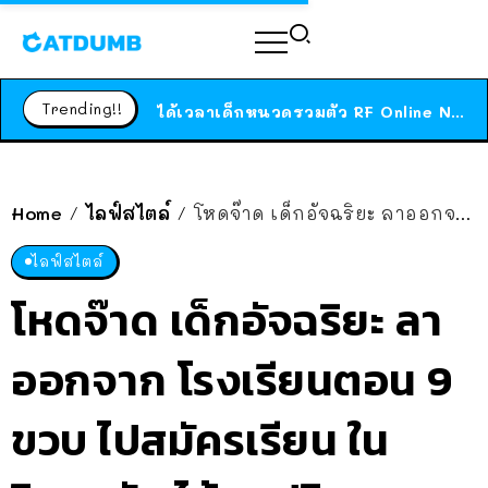
ร้านอาหารในนิวยอร์กประกาศปิดตัวลง หลังอยู่มานานกว่า 45 ปี ติดป้ายขอบคุณลูกค้าทุกคน แถมสูตรทำไวท์ซอสให้แบบจัดเต็ม
สาวญี่ปุ่นโดนแมวตัวเองกัด ไม่ได้ไปหาหมอตั้งแต่เนิ่นๆ สุดท้ายขาบวม กลายเป็นโรคเนื้อเน่า เตือนทาสแมวทั้งหลายให้ระวัง
Trending!!
ได้เวลาเด็กหนวดรวมตัว RF Online Next เปิดให้เล่นแล้ว เกม Sci-Fi MMORPG ระดับตำนาน เล่นได้ทั้งมือถือและ PC
ร้านอาหารในนิวยอร์กประกาศปิดตัวลง หลังอยู่มานานกว่า 45 ปี ติดป้ายขอบคุณลูกค้าทุกคน แถมสูตรทำไวท์ซอสให้แบบจัดเต็ม
สาวญี่ปุ่นโดนแมวตัวเองกัด ไม่ได้ไปหาหมอตั้งแต่เนิ่นๆ สุดท้ายขาบวม กลายเป็นโรคเนื้อเน่า เตือนทาสแมวทั้งหลายให้ระวัง
Home
ไลฟ์สไตล์
โหดจ๊าด เด็กอัจฉริยะ ลาออกจาก โรงเรียนตอน 9 ขวบ ไปสมัครเรียน ในวิทยาลัย ได้อนุปริญญา 5 ใบ สมัครเรียนการบินต่อ แถมปีหน้าเข้าเรียน ป.ตรี
/
/
ไลฟ์สไตล์
โหดจ๊าด เด็กอัจฉริยะ ลา
ออกจาก โรงเรียนตอน 9
ขวบ ไปสมัครเรียน ใน