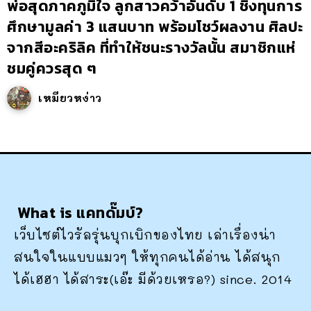
พ่อสุดภาคภูมิใจ ลูกสาวคว้าอันดับ 1 ชิงทุนการ
ศึกษามูลค่า 3 แสนบาท พร้อมโชว์ผลงาน ศิลปะ
จากสีอะคริลิค ที่ทำให้ชนะรางวัลนั้น สมาชิกแห่
ชมคู่ควรสุด ๆ
เหมียวหง่าว
What is แคทดั๊มบ์?
เว็บไซต์ไวรัลรุ่นบุกเบิกของไทย เล่าเรื่องน่า
สนใจในแบบแมวๆ ให้ทุกคนได้อ่าน ได้สนุก
ได้เฮฮา ได้สาระ(เอ๊ะ มีด้วยเหรอ?) since. 2014