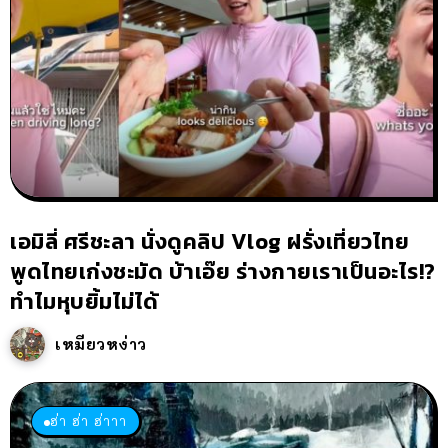
เอมิลี่ ศรีชะลา นั่งดูคลิป Vlog ฝรั่งเที่ยวไทย
พูดไทยเก่งชะมัด บ้าเอ๊ย ร่างกายเราเป็นอะไร!?
ทำไมหุบยิ้มไม่ได้
เหมียวหง่าว
ฮ่า ฮ่า ฮ่าาา