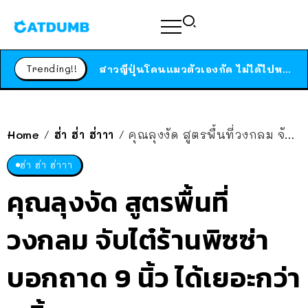
ได้เวลาเด็กหนวดรวมตัว RF Online Next เปิดให้เล่นแล้ว เกม Sci-Fi MMORPG ระดับตำนาน เล่นได้ทั้งมือถือและ PC
ร้านอาหารในนิวยอร์กประกาศปิดตัวลง หลังอยู่มานานกว่า 45 ปี ติดป้ายขอบคุณลูกค้าทุกคน แถมสูตรทำไวท์ซอสให้แบบจัดเต็ม
Trending!!
สาวญี่ปุ่นโดนแมวตัวเองกัด ไม่ได้ไปหาหมอตั้งแต่เนิ่นๆ สุดท้ายขาบวม กลายเป็นโรคเนื้อเน่า เตือนทาสแมวทั้งหลายให้ระวัง
Home
ฮ่า ฮ่า ฮ่าาา
คุณลุงงัด สูตรพื้นที่วงกลม จับไต๋ร้านพิซซ่า บอกถาด 9 นิ้ว ได้เยอะกว่า 5 นิ้ว 2 ถาด
/
/
ฮ่า ฮ่า ฮ่าาา
คุณลุงงัด สูตรพื้นที่
วงกลม จับไต๋ร้านพิซซ่า
บอกถาด 9 นิ้ว ได้เยอะกว่า