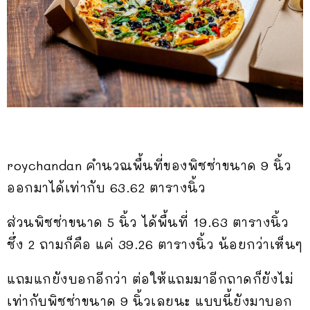
roychandan คำนวณพื้นที่ของพิซซ่าขนาด 9 นิ้ว
ออกมาได้เท่ากับ 63.62 ตารางนิ้ว
ส่วนพิซซ่าขนาด 5 นิ้ว ได้พื้นที่ 19.63 ตารางนิ้ว
ซึ่ง 2 ถามก็คือ แค่ 39.26 ตารางนิ้ว น้อยกว่าเห็นๆ
แถมแกยังบอกอีกว่า ต่อให้แถมมาอีกถาดก็ยังไม่
เท่ากับพิซซ่าขนาด 9 นิ้วเลยนะ แบบนี้ยังมาบอก