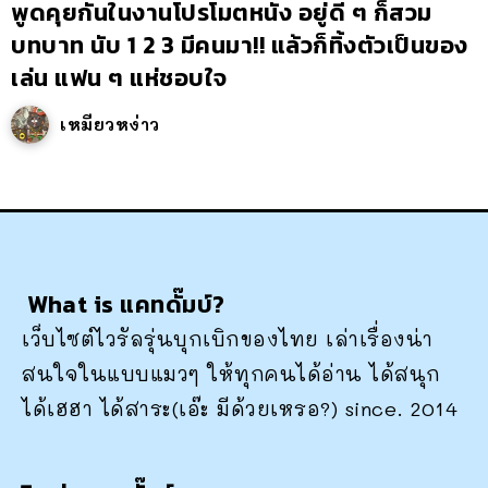
พูดคุยกันในงานโปรโมตหนัง อยู่ดี ๆ ก็สวม
บทบาท นับ 1 2 3 มีคนมา!! แล้วก็ทิ้งตัวเป็นของ
เล่น แฟน ๆ แห่ชอบใจ
เหมียวหง่าว
What is แคทดั๊มบ์?
เว็บไซต์ไวรัลรุ่นบุกเบิกของไทย เล่าเรื่องน่า
สนใจในแบบแมวๆ ให้ทุกคนได้อ่าน ได้สนุก
ได้เฮฮา ได้สาระ(เอ๊ะ มีด้วยเหรอ?) since. 2014