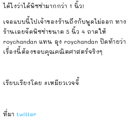
ได้ไงว่าได้พิซซ่ามากกว่า 1 นิ้ว!
เจอแบบนี้ไปเจ้าของร้านถึงกับพูดไม่ออก ทาง
ร้านเลยจัดพิซซ่าขนาด 5 นิ้ว 4 ถาดให้
roychandan แทน ลุง roychandan ปิดท้ายว่า
เรื่องนี้ต้องขอบคุณคณิตศาสตร์จริงๆ
เรียบเรียงโดย #เหมียวเวจจี้
ที่มา
twitter