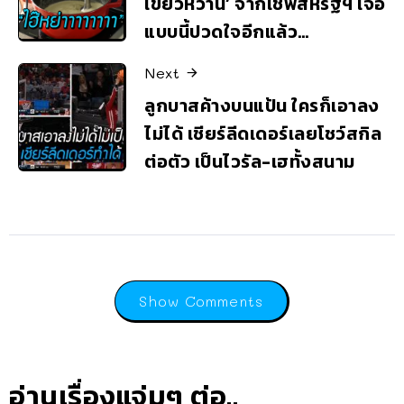
เขียวหวาน’ จากเชฟสหรัฐฯ เจอ
แบบนี้ปวดใจอีกแล้ว…
Next
ลูกบาสค้างบนแป้น ใครก็เอาลง
ไม่ได้ เชียร์ลีดเดอร์เลยโชว์สกิล
ต่อตัว เป็นไวรัล-เฮทั้งสนาม
Show Comments
อ่านเรื่องแจ่มๆ ต่อ..