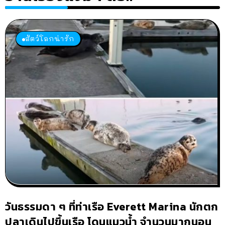
สัตว์โลกน่ารัก
วันธรรมดา ๆ ที่ท่าเรือ Everett Marina นักตก
ปลาเดินไปขึ้นเรือ โดนแมวน้ำ จำนวนมากนอน