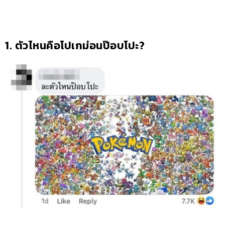
1. ตัวไหนคือโปเกม่อนป๊อบโปะ?