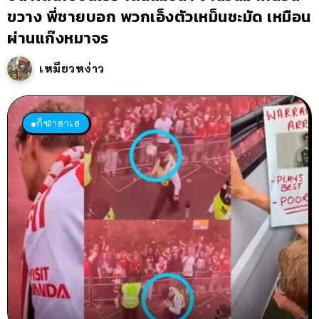
ขวาง พี่ชายบอก พวกเอ็งตัวเหม็นชะมัด เหมือน
ผ่านแก๊งหมาจร
เหมียวหง่าว
กีฬาฮาเฮ