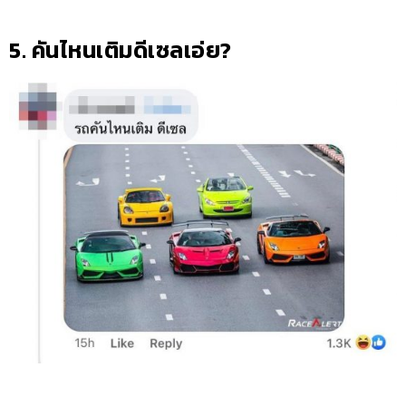
5. คันไหนเติมดีเซลเอ่ย?