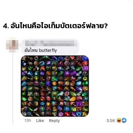
4. อันไหนคือไอเท็มบัตเตอร์ฟลาย?