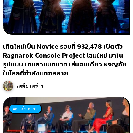
เกิดใหม่เป็น Novice รอบที่ 932,478 เปิดตัว
Ragnarok Console Project โฉมใหม่ มาใน
รูปแบบ เกมสวมบทบาท เล่นคนเดียว ผจญภัย
ในโลกที่กำลังแตกสลาย
เหมียวหง่าว
ฮ่า ฮ่า ฮ่าาา