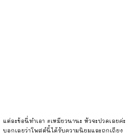
แต่ละข้อนี่ทำเอา #เหมียวนานะ หัวจะปวดเลยค่ะ
บอกเลยว่าโพสต์นี้ได้รับความนิยมและถกเถียง