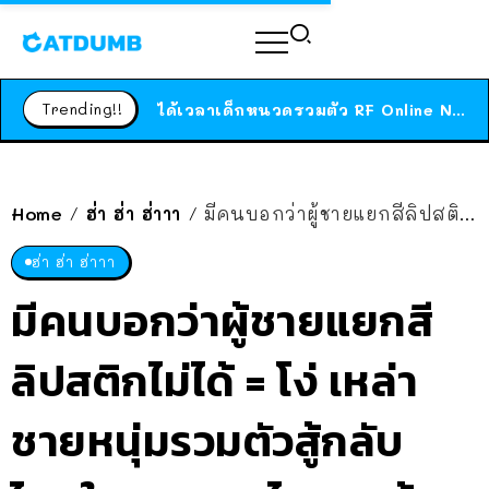
ร้านอาหารในนิวยอร์กประกาศปิดตัวลง หลังอยู่มานานกว่า 45 ปี ติดป้ายขอบคุณลูกค้าทุกคน แถมสูตรทำไวท์ซอสให้แบบจัดเต็ม
สาวญี่ปุ่นโดนแมวตัวเองกัด ไม่ได้ไปหาหมอตั้งแต่เนิ่นๆ สุดท้ายขาบวม กลายเป็นโรคเนื้อเน่า เตือนทาสแมวทั้งหลายให้ระวัง
Trending!!
ได้เวลาเด็กหนวดรวมตัว RF Online Next เปิดให้เล่นแล้ว เกม Sci-Fi MMORPG ระดับตำนาน เล่นได้ทั้งมือถือและ PC
ร้านอาหารในนิวยอร์กประกาศปิดตัวลง หลังอยู่มานานกว่า 45 ปี ติดป้ายขอบคุณลูกค้าทุกคน แถมสูตรทำไวท์ซอสให้แบบจัดเต็ม
สาวญี่ปุ่นโดนแมวตัวเองกัด ไม่ได้ไปหาหมอตั้งแต่เนิ่นๆ สุดท้ายขาบวม กลายเป็นโรคเนื้อเน่า เตือนทาสแมวทั้งหลายให้ระวัง
Home
ฮ่า ฮ่า ฮ่าาา
มีคนบอกว่าผู้ชายแยกสีลิปสติกไม่ได้ = โง่ เหล่าชายหนุ่มรวมตัวสู้กลับ ไหนใครแยกอะไรออกบ้าง
/
/
ฮ่า ฮ่า ฮ่าาา
มีคนบอกว่าผู้ชายแยกสี
ลิปสติกไม่ได้ = โง่ เหล่า
ชายหนุ่มรวมตัวสู้กลับ