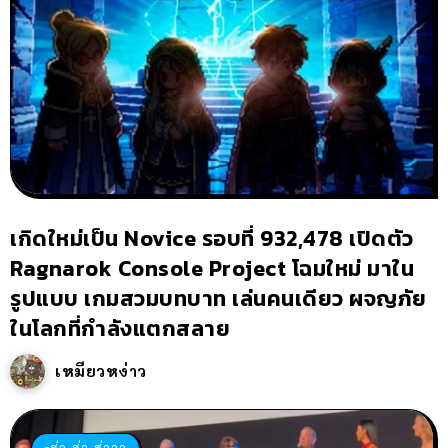
เกิดใหม่เป็น Novice รอบที่ 932,478 เปิดตัว
Ragnarok Console Project โฉมใหม่ มาใน
รูปแบบ เกมสวมบทบาท เล่นคนเดียว ผจญภัย
ในโลกที่กำลังแตกสลาย
เหมียวหง่าว
ฮ่า ฮ่า ฮ่าาา