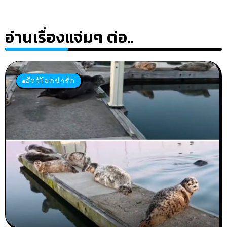
อ่านเรื่องแจ่มๆ ต่อ..
สัตว์โลกน่ารัก