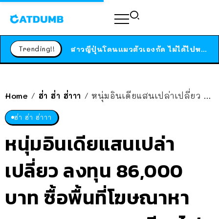
ร้านอาหารในนิวยอร์กประกาศปิดตัวลง หลังอยู่มานานกว่า 45 ปี ติดป้ายขอบคุณลูกค้าทุกคน แถมสูตรทำไวท์ซอสให้แบบจัดเต็ม
สาวญี่ปุ่นโดนแมวตัวเองกัด ไม่ได้ไปหาหมอตั้งแต่เนิ่นๆ สุดท้ายขาบวม กลายเป็นโรคเนื้อเน่า เตือนทาสแมวทั้งหลายให้ระวัง
Trending!!
ได้เวลาเด็กหนวดรวมตัว RF Online Next เปิดให้เล่นแล้ว เกม Sci-Fi MMORPG ระดับตำนาน เล่นได้ทั้งมือถือและ PC
ร้านอาหารในนิวยอร์กประกาศปิดตัวลง หลังอยู่มานานกว่า 45 ปี ติดป้ายขอบคุณลูกค้าทุกคน แถมสูตรทำไวท์ซอสให้แบบจัดเต็ม
สาวญี่ปุ่นโดนแมวตัวเองกัด ไม่ได้ไปหาหมอตั้งแต่เนิ่นๆ สุดท้ายขาบวม กลายเป็นโรคเนื้อเน่า เตือนทาสแมวทั้งหลายให้ระวัง
Home
ฮ่า ฮ่า ฮ่าาา
หนุ่มอินเดียแสนเปล่าเปลี่ยว ลงทุน 86,000 บาท ซื้อพื้นที่โฆษณาหาภรรยา กลางสถานีรถไฟใต้ดิน
/
/
ฮ่า ฮ่า ฮ่าาา
หนุ่มอินเดียแสนเปล่า
เปลี่ยว ลงทุน 86,000
บาท ซื้อพื้นที่โฆษณาหา