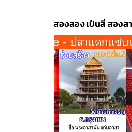
สองสอง เป๋นสี่ สองส