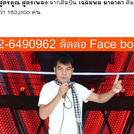
สูตรคูณ สูตรเพลง
จากศิลปิน
เฉลิมพล มาลาคำ
ศิล
่า 183,000 คน