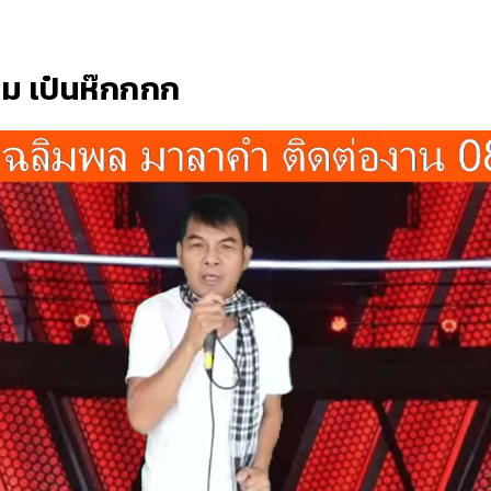
าม เป๋นห๊กกกก