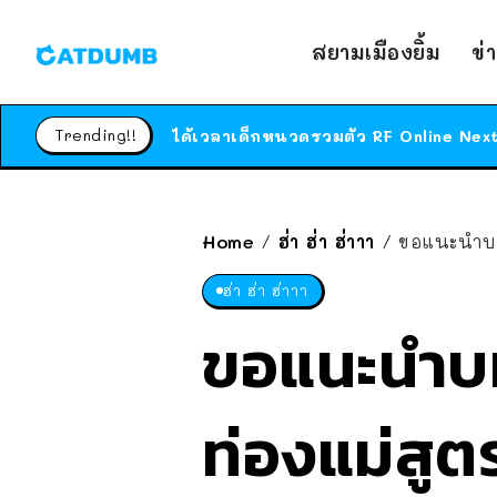
สยามเมืองยิ้ม
ข่
Trending!!
Home
ฮ่า ฮ่า ฮ่าาา
ขอแนะนำบท
/
/
ฮ่า ฮ่า ฮ่าาา
ขอแนะนำบท
ท่องแม่สูต