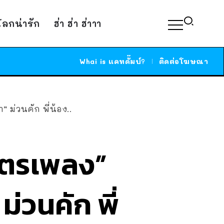
์โลกน่ารัก
ฮ่า ฮ่า ฮ่าาา
Whai is แคทดั๊มบ์?
ติดต่อโฆษณา
่วนคัก พี่น้อง..
ูตรเพลง”
่วนคัก พี่