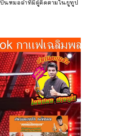
ปินหมอลำที่มีผู้ติดตามในยูทูป