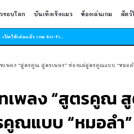
ร้านอาหารในนิวยอร์กประกาศปิดตัวลง หลังอยู่มานานกว่า 45 ปี ติดป้ายขอบคุณลูกค้าทุกคน แถมสูตรทำไวท์ซอสให้แบบจัดเต็ม
สาวญี่ปุ่นโดนแมวตัวเองกัด ไม่ได้ไปหาหมอตั้งแต่เนิ่นๆ สุดท้ายขาบวม กลายเป็นโรคเนื้อเน่า เตือนทาสแมวทั้งหลายให้ระวัง
าวรอบโลก
บันเทิงเริงแมว
ห้องเล่นเกม
สัตว
ได้เวลาเด็กหนวดรวมตัว RF Online Next เปิดให้เล่นแล้ว เกม Sci-Fi MMORPG ระดับตำนาน เล่นได้ทั้งมือถือและ PC
ร้านอาหารในนิวยอร์กประกาศปิดตัวลง หลังอยู่มานานกว่า 45 ปี ติดป้ายขอบคุณลูกค้าทุกคน แถมสูตรทำไวท์ซอสให้แบบจัดเต็ม
สาวญี่ปุ่นโดนแมวตัวเองกัด ไม่ได้ไปหาหมอตั้งแต่เนิ่นๆ สุดท้ายขาบวม กลายเป็นโรคเนื้อเน่า เตือนทาสแมวทั้งหลายให้ระวัง
เพลง “สูตรคูณ สูตรเพลง” ท่องแม่สูตรคูณแบบ “หมอลำ” ม
เพลง “สูตรคูณ ส
รคูณแบบ “หมอลำ” ม