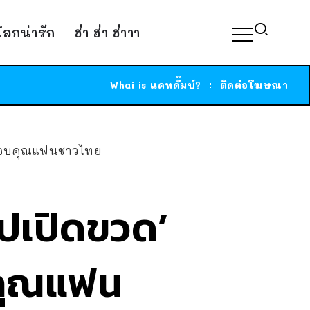
์โลกน่ารัก
ฮ่า ฮ่า ฮ่าาา
Whai is แคทดั๊มบ์?
ติดต่อโฆษณา
ย-ขอบคุณแฟนชาวไทย
ิปเปิดขวด’
บคุณแฟน