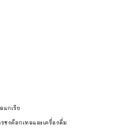
ัลแกเรีย
รชงค็อกเทลและเครื่องดื่ม