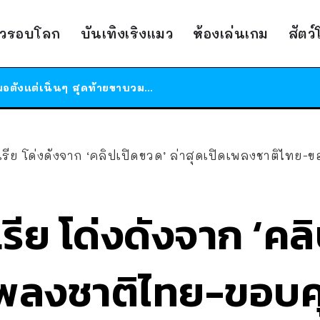
ร้านอาหารในนิวยอร์กประกาศปิดตัวลง หลังอยู่มานานกว่า 45 ปี ติดป้ายขอบคุณลูกค้าทุกคน แถมสูตรทำไวท์ซอสให้แบบจัดเต็ม
าวรอบโลก
บันเทิงเริงแมว
ห้องเล่นเกม
สัตว
สาวญี่ปุ่นโดนแมวตัวเองกัด ไม่ได้ไปหาหมอตั้งแต่เนิ่นๆ สุดท้ายขาบวม กลายเป็นโรคเนื้อเน่า เตือนทาสแมวทั้งหลายให้ระวัง
ได้เวลาเด็กหนวดรวมตัว RF Online Next เปิดให้เล่นแล้ว เกม Sci-Fi MMORPG ระดับตำนาน เล่นได้ทั้งมือถือและ PC
ร้านอาหารในนิวยอร์กประกาศปิดตัวลง หลังอยู่มานานกว่า 45 ปี ติดป้ายขอบคุณลูกค้าทุกคน แถมสูตรทำไวท์ซอสให้แบบจัดเต็ม
สาวญี่ปุ่นโดนแมวตัวเองกัด ไม่ได้ไปหาหมอตั้งแต่เนิ่นๆ สุดท้ายขาบวม กลายเป็นโรคเนื้อเน่า เตือนทาสแมวทั้งหลายให้ระวัง
เรีย โด่งดังจาก ‘คลิปเปิดขวด’ ล่าสุดเปิดเพลงชาติไท
เรีย โด่งดังจาก ‘คล
ดเพลงชาติไทย-ขอ