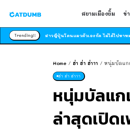
สยามเมืองยิ้ม
ข่
Trending!!
Home
ฮ่า ฮ่า ฮ่าาา
หนุ่มบัลแก
/
/
ฮ่า ฮ่า ฮ่าาา
หนุ่มบัลแก
ล่าสุดเปิ