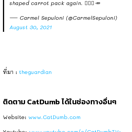
shaped carrot pack again. 🙅🏽‍♀️🥕
— Carmel Sepuloni (@CarmelSepuloni)
August 30, 2021
ที่มา :
theguardian
ติดตาม CatDumb ได้ในช่องทางอื่นๆ
Website:
www.CatDumb.com
Youtube:
www.youtube.com/c/CatDumbTV-