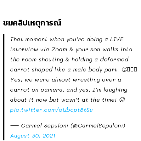
ชมคลิปเหตุการณ์
That moment when you’re doing a LIVE
interview via Zoom & your son walks into
the room shouting & holding a deformed
carrot shaped like a male body part. 🙄🤦🏽‍♀️
Yes, we were almost wrestling over a
carrot on camera, and yes, I’m laughing
about it now but wasn’t at the time! 🥴
pic.twitter.com/oUbcpt8tSu
— Carmel Sepuloni (@CarmelSepuloni)
August 30, 2021