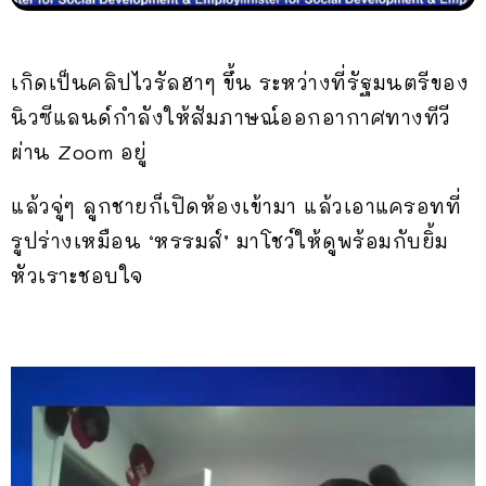
เกิดเป็นคลิปไวรัลฮาๆ ขึ้น ระหว่างที่รัฐมนตรีของ
นิวซีแลนด์กำลังให้สัมภาษณ์ออกอากาศทางทีวี
ผ่าน Zoom อยู่
แล้วจู่ๆ ลูกชายก็เปิดห้องเข้ามา แล้วเอาแครอทที่
รูปร่างเหมือน ‘หรรมส์’ มาโชว์ให้ดูพร้อมกับยิ้ม
หัวเราะชอบใจ