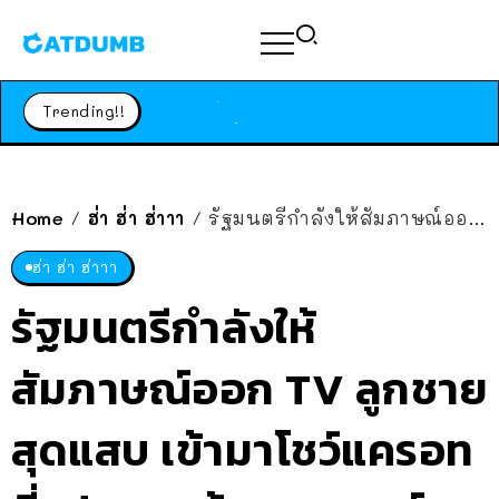
ร้านอาหารในนิวยอร์กประกาศปิดตัวลง หลังอยู่มานานกว่า 45 ปี ติดป้ายขอบคุณลูกค้าทุกคน แถมสูตรทำไวท์ซอสให้แบบจัดเต็ม
สาวญี่ปุ่นโดนแมวตัวเองกัด ไม่ได้ไปหาหมอตั้งแต่เนิ่นๆ สุดท้ายขาบวม กลายเป็นโรคเนื้อเน่า เตือนทาสแมวทั้งหลายให้ระวัง
Trending!!
ได้เวลาเด็กหนวดรวมตัว RF Online Next เปิดให้เล่นแล้ว เกม Sci-Fi MMORPG ระดับตำนาน เล่นได้ทั้งมือถือและ PC
ร้านอาหารในนิวยอร์กประกาศปิดตัวลง หลังอยู่มานานกว่า 45 ปี ติดป้ายขอบคุณลูกค้าทุกคน แถมสูตรทำไวท์ซอสให้แบบจัดเต็ม
สาวญี่ปุ่นโดนแมวตัวเองกัด ไม่ได้ไปหาหมอตั้งแต่เนิ่นๆ สุดท้ายขาบวม กลายเป็นโรคเนื้อเน่า เตือนทาสแมวทั้งหลายให้ระวัง
Home
ฮ่า ฮ่า ฮ่าาา
รัฐมนตรีกำลังให้สัมภาษณ์ออก TV ลูกชายสุดแสบ เข้ามาโชว์แครอท ที่รูปทรงคล้าย ‘หรรมส์’
/
/
ฮ่า ฮ่า ฮ่าาา
รัฐมนตรีกำลังให้
สัมภาษณ์ออก TV ลูกชาย
สุดแสบ เข้ามาโชว์แครอท