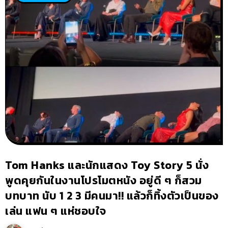
Tom Hanks และนักแสดง Toy Story 5 นั่ง
พูดคุยกันในงานโปรโมตหนัง อยู่ดี ๆ ก็สวม
บทบาท นับ 1 2 3 มีคนมา!! แล้วก็ทิ้งตัวเป็นของ
เล่น แฟน ๆ แห่ชอบใจ