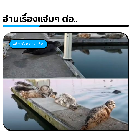
อ่านเรื่องแจ่มๆ ต่อ..
สัตว์โลกน่ารัก