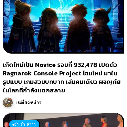
เกิดใหม่เป็น Novice รอบที่ 932,478 เปิดตัว
Ragnarok Console Project โฉมใหม่ มาใน
รูปแบบ เกมสวมบทบาท เล่นคนเดียว ผจญภัย
ในโลกที่กำลังแตกสลาย
เหมียวหง่าว
ฮ่า ฮ่า ฮ่าาา