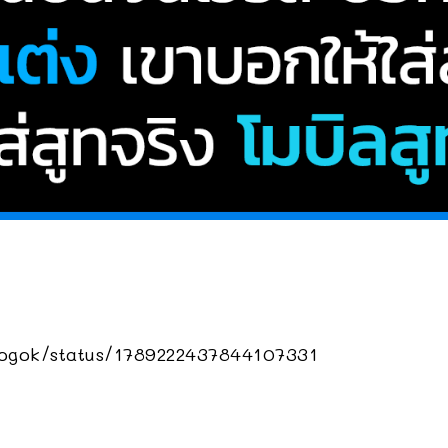
zogok/status/1789222437844107331