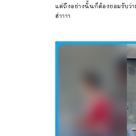
แต่ถึงอย่างนั้นก็ต้องยอมรับว่
ฮ่าาาา