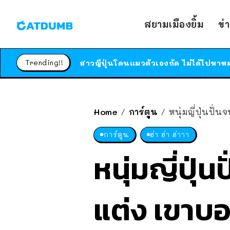
สยามเมืองยิ้ม
ข่
Trending!!
Home
การ์ตูน
หนุ่มญี่ปุ่นปั
/
/
การ์ตูน
ฮ่า ฮ่า ฮ่าาา
หนุ่มญี่ปุ
แต่ง เขาบอก