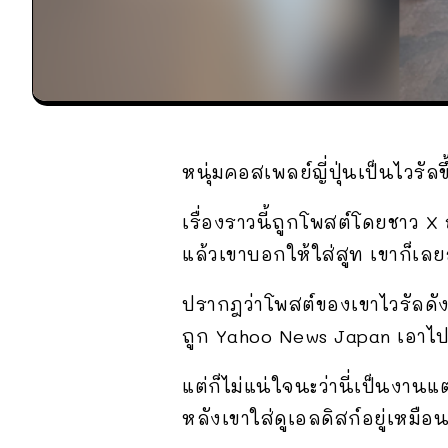
หนุ่มคอสเพลย์ญี่ปุ่นเป็นไวรัลข
เรื่องราวนี้ถูกโพสต์โดยชาว X 
แล้วเขาบอกให้ใส่สูท เขาก็เลย
ปรากฎว่าโพสต์ของเขาไวรัลดังข
ถูก Yahoo News Japan เอาไป
แต่ก็ไม่แน่ใจนะว่านี่เป็นงาน
หลังเขาใส่ดูเอลดิสก์อยู่เหมื