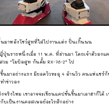
ึ้นมาหลังโชว์สูทที่ใส่ไปงานแต่ง ปั่นเกิ๊นนน
ญี่ปุ่นรายหนึ่งเมื่อ 11 พ.ค. ที่ผ่านมา โดยเจ้าตัวล
สวม “โมบิลสูท กันดั้ม RX-78-2” ไป
ึ้นมาอย่างแรง มียอดวิวทะลุ 4 ล้านวิว คนแห่แชร์กั
ทำข่าวลง
แต่งจริงไหม เขาอาจจะเขียนแคปชั่นขึ้นมาเอาฮาก็ได้
อนกับเป็นงานคอสเพลย์อะไรสักอย่าง