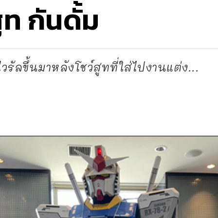
ูท กันดั้ม
วรัลขึ้นมาหลังโชว์สูทที่ใส่ไปงานแต่ง...