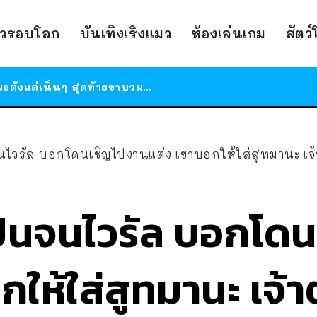
ร้านอาหารในนิวยอร์กประกาศปิดตัวลง หลังอยู่มานานกว่า 45 ปี ติดป้ายขอบคุณลูกค้าทุกคน แถมสูตรทำไวท์ซอสให้แบบจัดเต็ม
าวรอบโลก
บันเทิงเริงแมว
ห้องเล่นเกม
สัตว
สาวญี่ปุ่นโดนแมวตัวเองกัด ไม่ได้ไปหาหมอตั้งแต่เนิ่นๆ สุดท้ายขาบวม กลายเป็นโรคเนื้อเน่า เตือนทาสแมวทั้งหลายให้ระวัง
ได้เวลาเด็กหนวดรวมตัว RF Online Next เปิดให้เล่นแล้ว เกม Sci-Fi MMORPG ระดับตำนาน เล่นได้ทั้งมือถือและ PC
ร้านอาหารในนิวยอร์กประกาศปิดตัวลง หลังอยู่มานานกว่า 45 ปี ติดป้ายขอบคุณลูกค้าทุกคน แถมสูตรทำไวท์ซอสให้แบบจัดเต็ม
สาวญี่ปุ่นโดนแมวตัวเองกัด ไม่ได้ไปหาหมอตั้งแต่เนิ่นๆ สุดท้ายขาบวม กลายเป็นโรคเนื้อเน่า เตือนทาสแมวทั้งหลายให้ระวัง
่นจนไวรัล บอกโดนเชิญไปงานแต่ง เขาบอกให้ใส่สูทมานะ เจ้าต
่นปั่นจนไวรัล บอกโ
ให้ใส่สูทมานะ เจ้าต