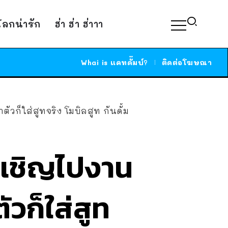
์โลกน่ารัก
ฮ่า ฮ่า ฮ่าาา
Whai is แคทดั๊มบ์?
ติดต่อโฆษณา
ัวก็ใส่สูทจริง โมบิลสูท กันดั้ม
ดนเชิญไปงาน
ัวก็ใส่สูท