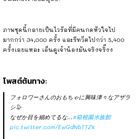
ภาพชุดนี้กลายเป็นไวรัลที่มีคนกดหัวใจไป
มากกว่า 34,000 ครั้ง และรีทวีตไปกว่า 5,400
ครั้งเลยแหละ เอ็นดูเจ้าน้องมันจริงจริ๊งง
โพสต์ต้นทาง:
フォロワーさんのおもちゃに興味津々なアザラ
シ🦭
なぜか目を細めてるな…
#箱根園水族館
pic.twitter.com/EwGdNbTTZk