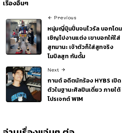
เรื่องอื่นๆ
Previous
หนุ่มญี่ปุ่นปั่นจนไวรัล บอกโดน
เชิญไปงานแต่ง เขาบอกให้ใส่
สูทมานะ เจ้าตัวก็ใส่สูทจริง
โมบิลสูท กันดั้ม
Next
กานต์ อดีตนักร้อง HYBS เปิด
ตัวในฐานะศิลปินเดี่ยว ภายใต้
โปรเจกต์ WIM
อ่านเรื่องแจ่มๆ ต่อ..