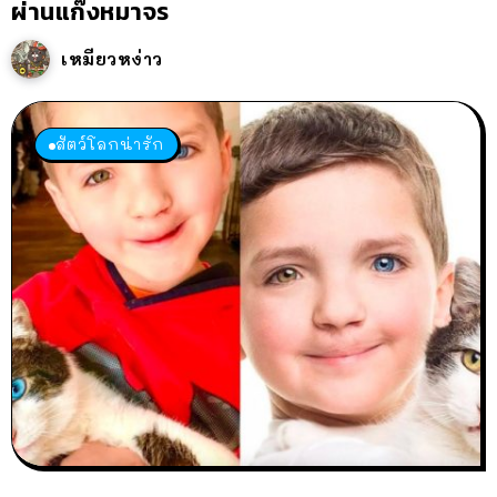
ผ่านแก๊งหมาจร
เหมียวหง่าว
สัตว์โลกน่ารัก