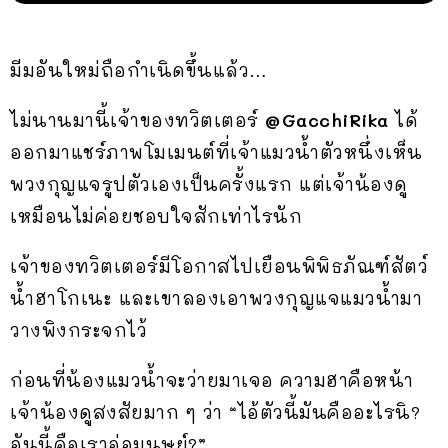
มีมอันใหม่ถือกำเนิดขึ้นแล้ว…
ไม่นานมานี้เจ้าของทวิตเตอร์
@GacchiRika
ได้
ออกมาแชร์ภาพโมเมนต์ที่เจ้าแมวน้ำตัวหนึ่งเห็น
พวงกุญแจรูปตัวเองเป็นครั้งแรก แต่เจ้าน้องดู
เหมือนไม่ค่อยชอบใจสักเท่าไรนัก
เจ้าของทวิตเตอร์มีโอกาสไปเยือนพิพิธภัณฑ์สัตว์
น้ำฮาโกเนะ และเขาลองเอาพวงกุญแจแมวน้ำมา
วางพิงกระจกไว้
ก่อนที่น้องแมวน้ำจะว่ายมาเจอ ความฮาคือหน้า
เจ้าน้องดูสงสัยมาก ๆ ว่า “ไอ้ตัวนี้มันคืออะไรนิ?
อันนี้คือเราอ่อมนุษย์?”