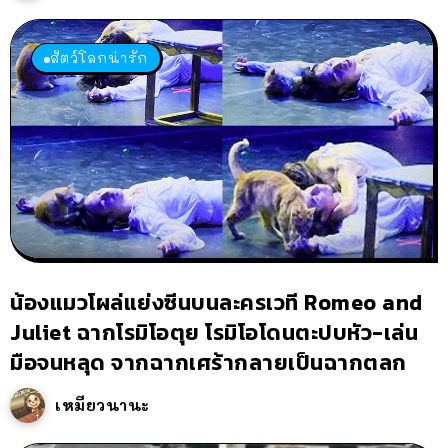
สัตว์โลกน่ารัก
น้องแมวโผล่แย่งซีนบนละครเวที Romeo and
Juliet ฉากโรมิโอตุย โรมิโอโดนตะปบหัว-เล่น
มือจนหลุด จากฉากเศร้ากลายเป็นฉากตลก
เหมียวนานะ