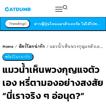
ร้านอาหารในนิวยอร์กประกาศปิดตัวลง หลังอยู่มานานกว่า 45 ปี ติดป้ายขอบคุณลูกค้าทุกคน แถมสูตรทำไวท์ซอสให้แบบจัดเต็ม
สาวญี่ปุ่นโดนแมวตัวเองกัด ไม่ได้ไปหาหมอตั้งแต่เนิ่นๆ สุดท้ายขาบวม กลายเป็นโรคเนื้อเน่า เตือนทาสแมวทั้งหลายให้ระวัง
Trending!!
ได้เวลาเด็กหนวดรวมตัว RF Online Next เปิดให้เล่นแล้ว เกม Sci-Fi MMORPG ระดับตำนาน เล่นได้ทั้งมือถือและ PC
ร้านอาหารในนิวยอร์กประกาศปิดตัวลง หลังอยู่มานานกว่า 45 ปี ติดป้ายขอบคุณลูกค้าทุกคน แถมสูตรทำไวท์ซอสให้แบบจัดเต็ม
สาวญี่ปุ่นโดนแมวตัวเองกัด ไม่ได้ไปหาหมอตั้งแต่เนิ่นๆ สุดท้ายขาบวม กลายเป็นโรคเนื้อเน่า เตือนทาสแมวทั้งหลายให้ระวัง
Home
สัตว์โลกน่ารัก
แมวน้ำเห็นพวงกุญแจตัวเอง หรี่ตามองอย่างสงสัย “นี่เราจริง ๆ อ่อนุด?”
/
/
สัตว์โลกน่ารัก
แมวน้ำเห็นพวงกุญแจตัว
เอง หรี่ตามองอย่างสงสัย
“นี่เราจริง ๆ อ่อนุด?”