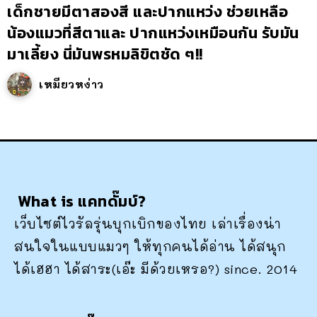
เด็กชายมีตาสองสี และปากแหว่ง ช่วยเหลือ
น้องแมวที่สีตาและ ปากแหว่งเหมือนกัน รับมัน
มาเลี้ยง นี่มันพรหมลิขิตชัด ๆ!!
เหมียวหง่าว
What is แคทดั๊มบ์?
เว็บไซต์ไวรัลรุ่นบุกเบิกของไทย เล่าเรื่องน่า
สนใจในแบบแมวๆ ให้ทุกคนได้อ่าน ได้สนุก
ได้เฮฮา ได้สาระ(เอ๊ะ มีด้วยเหรอ?) since. 2014