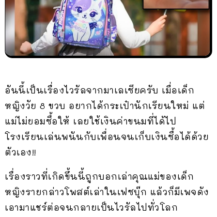
อันนี้เป็นเรื่องไวรัลจากมาเลเซียครับ เมื่อเด็ก
หญิงวัย 8 ขวบ อยากได้กระเป๋านักเรียนใหม่ แต่
แม่ไม่ยอมซื้อให้ เลยใช้เงินค่าขนมที่ได้ไป
โรงเรียนเล่นพนันกับเพื่อนจนเก็บเงินซื้อได้ด้วย
ตัวเอง!!
เรื่องราวที่เกิดขึ้นนี้ถูกบอกเล่าคุณแม่ของเด็ก
หญิงรายกล่าวโพสต์เล่าในเฟซบุ๊ก แล้วก็มีเพจดัง
เอามาแชร์ต่อจนกลายเป็นไวรัลไปทั่วโลก