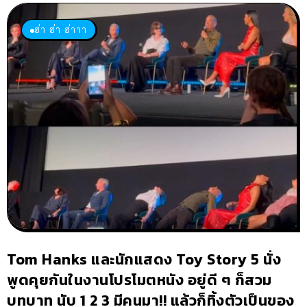
ฮ่า ฮ่า ฮ่าาา
Tom Hanks และนักแสดง Toy Story 5 นั่ง
พูดคุยกันในงานโปรโมตหนัง อยู่ดี ๆ ก็สวม
บทบาท นับ 1 2 3 มีคนมา!! แล้วก็ทิ้งตัวเป็นของ