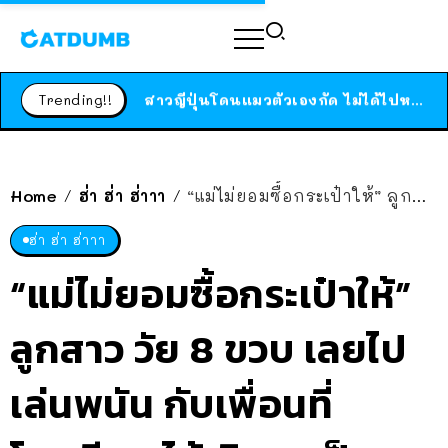
ร้านอาหารในนิวยอร์กประกาศปิดตัวลง หลังอยู่มานานกว่า 45 ปี ติดป้ายขอบคุณลูกค้าทุกคน แถมสูตรทำไวท์ซอสให้แบบจัดเต็ม
สาวญี่ปุ่นโดนแมวตัวเองกัด ไม่ได้ไปหาหมอตั้งแต่เนิ่นๆ สุดท้ายขาบวม กลายเป็นโรคเนื้อเน่า เตือนทาสแมวทั้งหลายให้ระวัง
Trending!!
ได้เวลาเด็กหนวดรวมตัว RF Online Next เปิดให้เล่นแล้ว เกม Sci-Fi MMORPG ระดับตำนาน เล่นได้ทั้งมือถือและ PC
ร้านอาหารในนิวยอร์กประกาศปิดตัวลง หลังอยู่มานานกว่า 45 ปี ติดป้ายขอบคุณลูกค้าทุกคน แถมสูตรทำไวท์ซอสให้แบบจัดเต็ม
สาวญี่ปุ่นโดนแมวตัวเองกัด ไม่ได้ไปหาหมอตั้งแต่เนิ่นๆ สุดท้ายขาบวม กลายเป็นโรคเนื้อเน่า เตือนทาสแมวทั้งหลายให้ระวัง
Home
ฮ่า ฮ่า ฮ่าาา
“แม่ไม่ยอมซื้อกระเป๋าให้” ลูกสาว วัย 8 ขวบ เลยไปเล่นพนัน กับเพื่อนที่โรงเรียน ได้เงินมาเป็นหมื่น แม่ถึงกับช็อก!!
/
/
ฮ่า ฮ่า ฮ่าาา
“แม่ไม่ยอมซื้อกระเป๋าให้”
ลูกสาว วัย 8 ขวบ เลยไป
เล่นพนัน กับเพื่อนที่