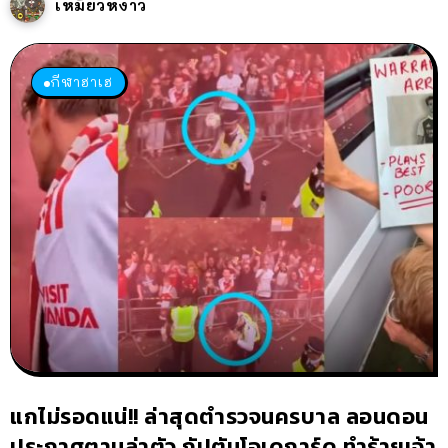
เหมียวหง่าว
กีฬาฮาเฮ
แกไม่รอดแน่!! ล่าสุดตำรวจนครบาล ลอนดอน
ประกาศตามล่าตัว กัปตันโอเดการ์ด ทำร้ายเจ้า