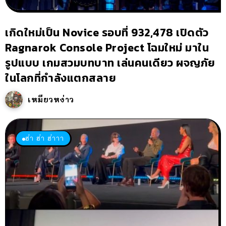
เกิดใหม่เป็น Novice รอบที่ 932,478 เปิดตัว
Ragnarok Console Project โฉมใหม่ มาใน
รูปแบบ เกมสวมบทบาท เล่นคนเดียว ผจญภัย
ในโลกที่กำลังแตกสลาย
เหมียวหง่าว
ฮ่า ฮ่า ฮ่าาา