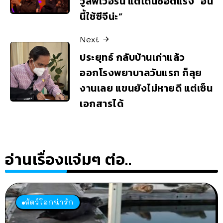
วูล์ฟเวอรีน แต่โดนช็อตแรง “อัน
นี้ใช้ซีจีน่ะ”
Next
ประยุทธ์ กลับบ้านเก่าแล้ว
ออกโรงพยาบาลวันแรก ก็ลุย
งานเลย แขนยังไม่หายดี แต่เซ็น
เอกสารได้
อ่านเรื่องแจ่มๆ ต่อ..
สัตว์โลกน่ารัก