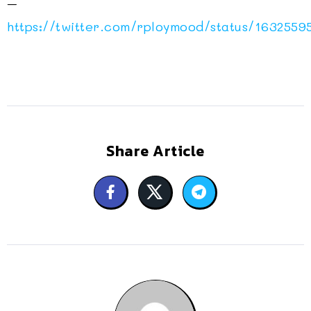
–
https://twitter.com/rploymood/status/163255
Share Article