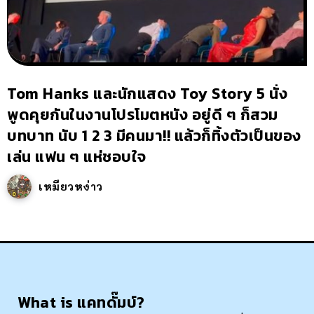
Tom Hanks และนักแสดง Toy Story 5 นั่ง
พูดคุยกันในงานโปรโมตหนัง อยู่ดี ๆ ก็สวม
บทบาท นับ 1 2 3 มีคนมา!! แล้วก็ทิ้งตัวเป็นของ
เล่น แฟน ๆ แห่ชอบใจ
เหมียวหง่าว
What is แคทดั๊มบ์?