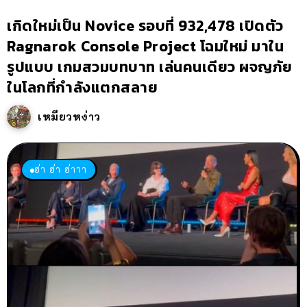
เกิดใหม่เป็น Novice รอบที่ 932,478 เปิดตัว
Ragnarok Console Project โฉมใหม่ มาใน
รูปแบบ เกมสวมบทบาท เล่นคนเดียว ผจญภัย
ในโลกที่กำลังแตกสลาย
เหมียวหง่าว
ฮ่า ฮ่า ฮ่าาา