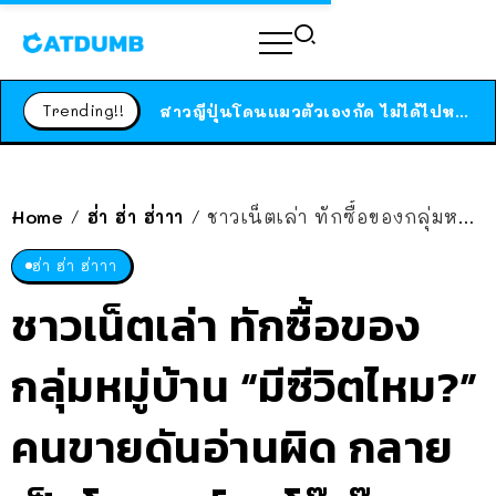
ร้านอาหารในนิวยอร์กประกาศปิดตัวลง หลังอยู่มานานกว่า 45 ปี ติดป้ายขอบคุณลูกค้าทุกคน แถมสูตรทำไวท์ซอสให้แบบจัดเต็ม
สาวญี่ปุ่นโดนแมวตัวเองกัด ไม่ได้ไปหาหมอตั้งแต่เนิ่นๆ สุดท้ายขาบวม กลายเป็นโรคเนื้อเน่า เตือนทาสแมวทั้งหลายให้ระวัง
Trending!!
ได้เวลาเด็กหนวดรวมตัว RF Online Next เปิดให้เล่นแล้ว เกม Sci-Fi MMORPG ระดับตำนาน เล่นได้ทั้งมือถือและ PC
ร้านอาหารในนิวยอร์กประกาศปิดตัวลง หลังอยู่มานานกว่า 45 ปี ติดป้ายขอบคุณลูกค้าทุกคน แถมสูตรทำไวท์ซอสให้แบบจัดเต็ม
สาวญี่ปุ่นโดนแมวตัวเองกัด ไม่ได้ไปหาหมอตั้งแต่เนิ่นๆ สุดท้ายขาบวม กลายเป็นโรคเนื้อเน่า เตือนทาสแมวทั้งหลายให้ระวัง
Home
ฮ่า ฮ่า ฮ่าาา
ชาวเน็ตเล่า ทักซื้อของกลุ่มหมู่บ้าน “มีซีวิตไหม?” คนขายดันอ่านผิด กลายเป็นโมเมนต์สุดโบ๊ะบ๊ะ
/
/
ฮ่า ฮ่า ฮ่าาา
ชาวเน็ตเล่า ทักซื้อของ
กลุ่มหมู่บ้าน “มีซีวิตไหม?”
คนขายดันอ่านผิด กลาย