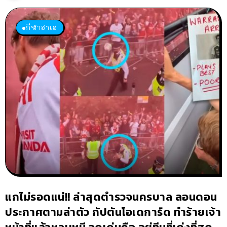
กีฬาฮาเฮ
แกไม่รอดแน่!! ล่าสุดตำรวจนครบาล ลอนดอน
ประกาศตามล่าตัว กัปตันโอเดการ์ด ทำร้ายเจ้า