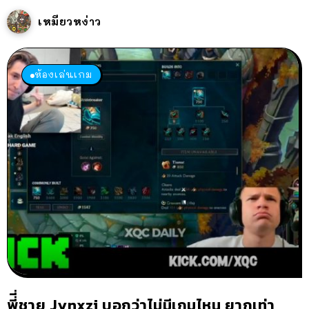
เหมียวหง่าว
ห้องเล่นเกม
พี่ี่ชาย Jynxzi บอกว่าไม่มีเกมไหน ยากเท่า