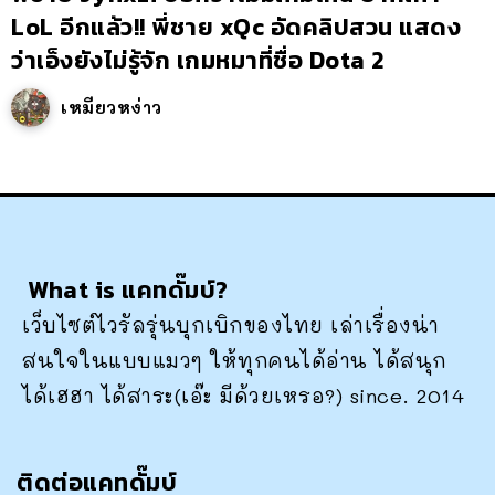
LoL อีกแล้ว!! พี่ชาย xQc อัดคลิปสวน แสดง
ว่าเอ็งยังไม่รู้จัก เกมหมาที่ชื่อ Dota 2
เหมียวหง่าว
What is แคทดั๊มบ์?
เว็บไซต์ไวรัลรุ่นบุกเบิกของไทย เล่าเรื่องน่า
สนใจในแบบแมวๆ ให้ทุกคนได้อ่าน ได้สนุก
ได้เฮฮา ได้สาระ(เอ๊ะ มีด้วยเหรอ?) since. 2014
ติดต่อแคทดั๊มบ์