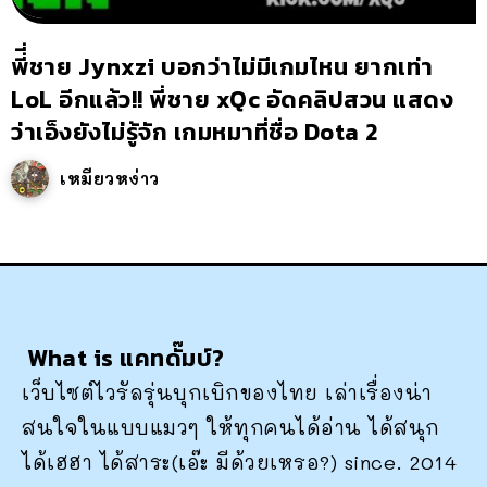
พี่ี่ชาย Jynxzi บอกว่าไม่มีเกมไหน ยากเท่า
LoL อีกแล้ว!! พี่ชาย xQc อัดคลิปสวน แสดง
ว่าเอ็งยังไม่รู้จัก เกมหมาที่ชื่อ Dota 2
เหมียวหง่าว
What is แคทดั๊มบ์?
เว็บไซต์ไวรัลรุ่นบุกเบิกของไทย เล่าเรื่องน่า
สนใจในแบบแมวๆ ให้ทุกคนได้อ่าน ได้สนุก
ได้เฮฮา ได้สาระ(เอ๊ะ มีด้วยเหรอ?) since. 2014