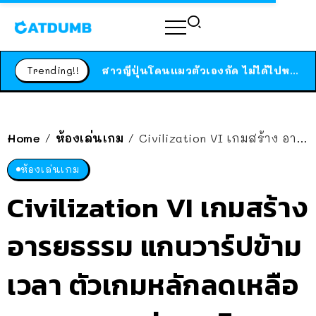
ร้านอาหารในนิวยอร์กประกาศปิดตัวลง หลังอยู่มานานกว่า 45 ปี ติดป้ายขอบคุณลูกค้าทุกคน แถมสูตรทำไวท์ซอสให้แบบจัดเต็ม
สาวญี่ปุ่นโดนแมวตัวเองกัด ไม่ได้ไปหาหมอตั้งแต่เนิ่นๆ สุดท้ายขาบวม กลายเป็นโรคเนื้อเน่า เตือนทาสแมวทั้งหลายให้ระวัง
Trending!!
ได้เวลาเด็กหนวดรวมตัว RF Online Next เปิดให้เล่นแล้ว เกม Sci-Fi MMORPG ระดับตำนาน เล่นได้ทั้งมือถือและ PC
ร้านอาหารในนิวยอร์กประกาศปิดตัวลง หลังอยู่มานานกว่า 45 ปี ติดป้ายขอบคุณลูกค้าทุกคน แถมสูตรทำไวท์ซอสให้แบบจัดเต็ม
สาวญี่ปุ่นโดนแมวตัวเองกัด ไม่ได้ไปหาหมอตั้งแต่เนิ่นๆ สุดท้ายขาบวม กลายเป็นโรคเนื้อเน่า เตือนทาสแมวทั้งหลายให้ระวัง
Home
ห้องเล่นเกม
Civilization VI เกมสร้าง อารยธรรม แกนวาร์ปข้ามเวลา ตัวเกมหลักลดเหลือ 80 บาท ชุดส่วนเสริมครบก็ลด คุ้มกว่านี้ไม่มีอีกแล้ว!!
/
/
ห้องเล่นเกม
Civilization VI เกมสร้าง
อารยธรรม แกนวาร์ปข้าม
เวลา ตัวเกมหลักลดเหลือ