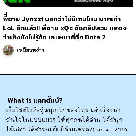
พี่ี่ชาย Jynxzi บอกว่าไม่มีเกมไหน ยากเท่า
LoL อีกแล้ว!! พี่ชาย xQc อัดคลิปสวน แสดง
ว่าเอ็งยังไม่รู้จัก เกมหมาที่ชื่อ Dota 2
เหมียวหง่าว
What is แคทดั๊มบ์?
เว็บไซต์ไวรัลรุ่นบุกเบิกของไทย เล่าเรื่องน่า
สนใจในแบบแมวๆ ให้ทุกคนได้อ่าน ได้สนุก
ได้เฮฮา ได้สาระ(เอ๊ะ มีด้วยเหรอ?) since. 2014