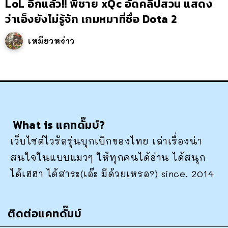
LoL อีกแล้ว!! พี่ชาย xQc อัดคลิปสวน แสดง
ว่าเอ็งยังไม่รู้จัก เกมหมาที่ชื่อ Dota 2
เหมียวหง่าว
What is แคทดั๊มบ์?
เว็บไซต์ไวรัลรุ่นบุกเบิกของไทย เล่าเรื่องน่า
สนใจในแบบแมวๆ ให้ทุกคนได้อ่าน ได้สนุก
ได้เฮฮา ได้สาระ(เอ๊ะ มีด้วยเหรอ?) since. 2014
ติดต่อแคทดั๊มบ์