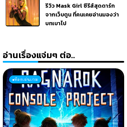
รีวิว Mask Girl ซีรีส์สุดดาร์ก
จากเว็บตูน ที่คนเคยอ่านมองว่า
บทเบาไป
อ่านเรื่องแจ่มๆ ต่อ..
ห้องเล่นเกม