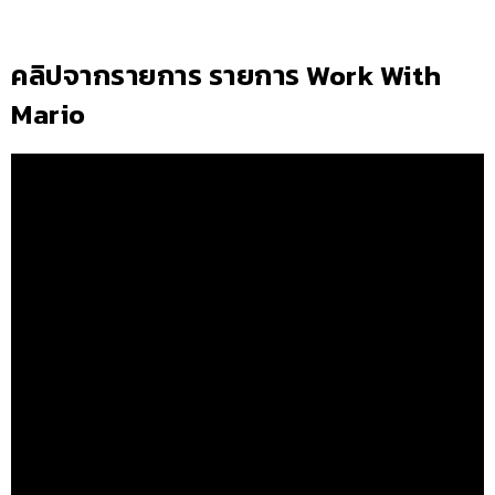
คลิปจากรายการ รายการ Work With
Mario