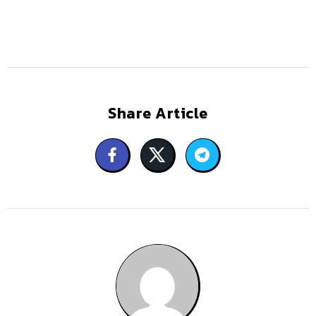
Share Article