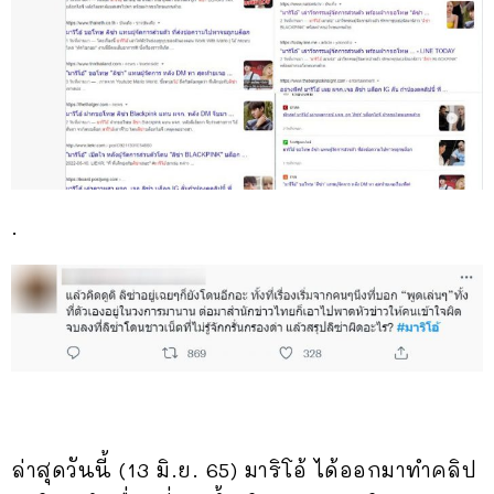
.
ล่าสุดวันนี้ (13 มิ.ย. 65) มาริโอ้ ได้ออกมาทำคลิป