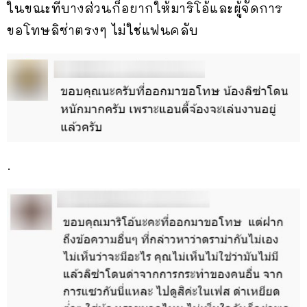
ในขณะที่บางส่วนก็อยากให้มาริโอ้และผู้จัดการ
ขอโทษลิซ่าตรงๆ ไม่ใช่แฟนคลับ
.