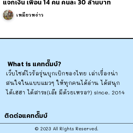
แจกเงิน เพื่อน 14 คน คนละ 30 ล้านบาท
เหมียวหง่าว
What is แคทดั๊มบ์?
เว็บไซต์ไวรัลรุ่นบุกเบิกของไทย เล่าเรื่องน่า
สนใจในแบบแมวๆ ให้ทุกคนได้อ่าน ได้สนุก
ได้เฮฮา ได้สาระ(เอ๊ะ มีด้วยเหรอ?) since. 2014
ติดต่อแคทดั๊มบ์
© 2023 All Rights Reserved.