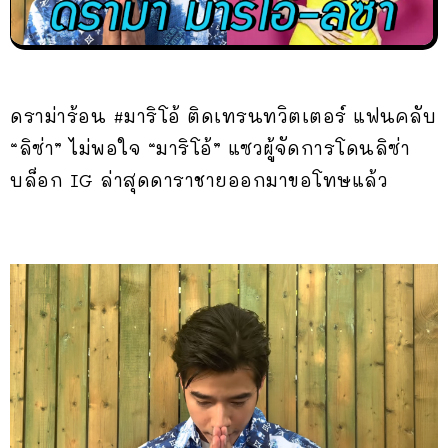
ดราม่าร้อน #มาริโอ้ ติดเทรนทวิตเตอร์ แฟนคลับ
“ลิซ่า” ไม่พอใจ “มาริโอ้” แซวผู้จัดการโดนลิซ่า
บล็อก IG ล่าสุดดาราชายออกมาขอโทษแล้ว