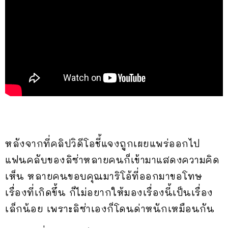
หลังจากที่คลิปวิดีโอชี้แจงถูกเผยแพร่ออกไป
แฟนคลับของลิซ่าหลายคนก็เข้ามาแสดงความคิด
เห็น หลายคนขอบคุณมาริโอ้ที่ออกมาขอโทษ
เรื่องที่เกิดขึ้น ก็ไม่อยากให้มองเรื่องนี้เป็นเรื่อง
เล็กน้อย เพราะลิซ่าเองก็โดนด่าหนักเหมือนกัน