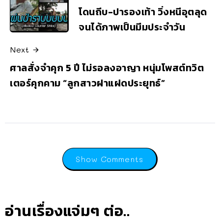
โดนถีบ-ปารองเท้า วิ่งหนีอุตลุด
จนได้ภาพเป็นมีมประจำวัน
Next
ศาลสั่งจำคุก 5 ปี ไม่รอลงอาญา หนุ่มโพสต์ทวิต
เตอร์คุกคาม “ลูกสาวฝาแฝดประยุทธ์”
Show Comments
อ่านเรื่องแจ่มๆ ต่อ..