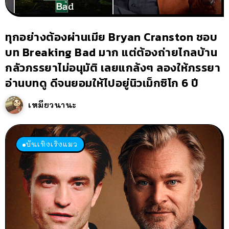
ทุกอย่างต้องผ่านเมีย Bryan Cranston ชอบ
บท Breaking Bad มาก แต่ต้องถ่ายไกลบ้าน
กลัวภรรยาไม่อนุมัติ เลยแกล้งๆ ลองให้ภรรยา
อ่านบทดู ดีจนยอมให้ไปอยู่นิวเม็กซิโก 6 ปี
เหมียวนานะ
บันเทิงเริงแมว