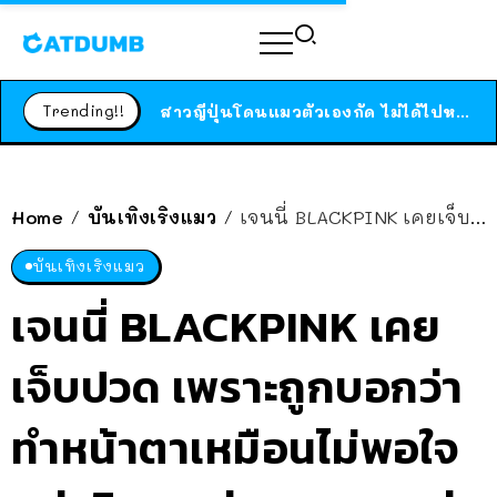
ร้านอาหารในนิวยอร์กประกาศปิดตัวลง หลังอยู่มานานกว่า 45 ปี ติดป้ายขอบคุณลูกค้าทุกคน แถมสูตรทำไวท์ซอสให้แบบจัดเต็ม
สาวญี่ปุ่นโดนแมวตัวเองกัด ไม่ได้ไปหาหมอตั้งแต่เนิ่นๆ สุดท้ายขาบวม กลายเป็นโรคเนื้อเน่า เตือนทาสแมวทั้งหลายให้ระวัง
Trending!!
ได้เวลาเด็กหนวดรวมตัว RF Online Next เปิดให้เล่นแล้ว เกม Sci-Fi MMORPG ระดับตำนาน เล่นได้ทั้งมือถือและ PC
ร้านอาหารในนิวยอร์กประกาศปิดตัวลง หลังอยู่มานานกว่า 45 ปี ติดป้ายขอบคุณลูกค้าทุกคน แถมสูตรทำไวท์ซอสให้แบบจัดเต็ม
สาวญี่ปุ่นโดนแมวตัวเองกัด ไม่ได้ไปหาหมอตั้งแต่เนิ่นๆ สุดท้ายขาบวม กลายเป็นโรคเนื้อเน่า เตือนทาสแมวทั้งหลายให้ระวัง
Home
บันเทิงเริงแมว
เจนนี่ BLACKPINK เคยเจ็บปวด เพราะถูกบอกว่าทำหน้าตาเหมือนไม่พอใจ แต่จริงๆ แค่อายเวลาอยู่ต่อหน้าคนอื่น
/
/
บันเทิงเริงแมว
เจนนี่ BLACKPINK เคย
เจ็บปวด เพราะถูกบอกว่า
ทำหน้าตาเหมือนไม่พอใจ