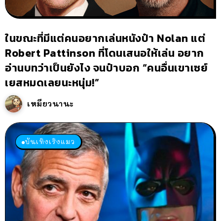
ในขณะที่มีแต่คนอยากเล่นหนังป๋า Nolan แต่
Robert Pattinson ที่โดนเสนอให้เล่น อยาก
อ่านบทว่าเป็นยังไง จนป๋าบอก “คนอื่นเขาเซย์
เยสหมดเลยนะหนุ่ม!”
เหมียวนานะ
บันเทิงเริงแมว