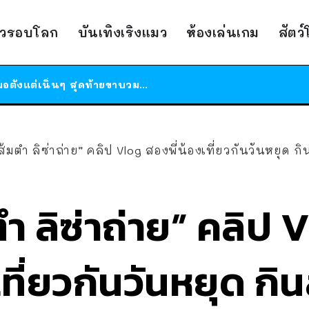
าวรอบโลก
บันเทิงเริงแมว
ห้องเล่นเกม
สัตว
ร้านอาหารในนิวยอร์กประกาศปิดตัวลง หลังอยู่มานานกว่า 45 ปี ติดป้ายขอบคุณลูกค้าทุกคน แถมสูตรทำไวท์ซอสให้แบบจัดเต็ม
สาวญี่ปุ่นโดนแมวตัวเองกัด ไม่ได้ไปหาหมอตั้งแต่เนิ่นๆ สุดท้ายขาบวม กลายเป็นโรคเนื้อเน่า เตือนทาสแมวทั้งหลายให้ระวัง
ได้เวลาเด็กหนวดรวมตัว RF Online Next เปิดให้เล่นแล้ว เกม Sci-Fi MMORPG ระดับตำนาน เล่นได้ทั้งมือถือและ PC
ร้านอาหารในนิวยอร์กประกาศปิดตัวลง หลังอยู่มานานกว่า 45 ปี ติดป้ายขอบคุณลูกค้าทุกคน แถมสูตรทำไวท์ซอสให้แบบจัดเต็ม
นส้มตำ ลิซ่าถ่าย” คลิป Vlog สองพี่น้องเที่ยวกันวันหยุ
สาวญี่ปุ่นโดนแมวตัวเองกัด ไม่ได้ไปหาหมอตั้งแต่เนิ่นๆ สุดท้ายขาบวม กลายเป็นโรคเนื้อเน่า เตือนทาสแมวทั้งหลายให้ระวัง
ตำ ลิซ่าถ่าย” คลิป 
เที่ยวกันวันหยุด ก