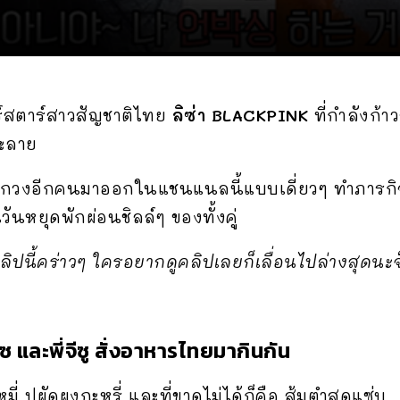
์สตาร์สาวสัญชาติไทย
ลิซ่า BLACKPINK
ที่กำลังก้า
ะลาย
กวงอีกคนมาออกในแชนแนลนี้แบบเดี่ยวๆ ทำภารกิจด้
ันหยุดพักผ่อนชิลล์ๆ ของทั้งคู่
ปนี้คร่าวๆ ใครอยากดูคลิปเลยก็เลื่อนไปล่างสุดนะจ
ซ และพี่จีซู สั่งอาหารไทยมากินกัน
ดหมี่ ปูผัดผงกะหรี่ และที่ขาดไม่ได้ก็คือ ส้มตำสุดแซ่บ