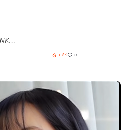
NK...
1.6K
0