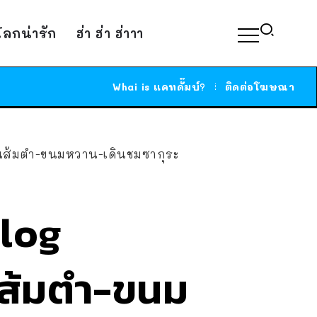
์โลกน่ารัก
ฮ่า ฮ่า ฮ่าาา
Whai is แคทดั๊มบ์?
ติดต่อโฆษณา
ด กินส้มตำ-ขนมหวาน-เดินชมซากุระ
Vlog
ินส้มตำ-ขนม