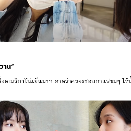
หวาน”
อบสั่งอเมริกาโน่เย็นมาก คาดว่าคงจะชอบกาแฟขมๆ ไ