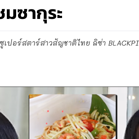
ชมซากุระ
องซูเปอร์สตาร์สาวสัญชาติไทย ลิซ่า BLACKPI