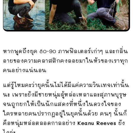
หากพูดถึงยุค 80-90 ภาพฟิลเตอร์เก่าๆ และกลิ่น
อายของความคลาสสิกคงลอยมาในหัวของเราทุก
คนอย่างแน่นอน
แต่รู้ไหมคะว่ายุคนั้นไม่ได้มีแค่ความวินเทจเท่านั้น
นะ เพราะยังมีชายหนุ่มผู้หล่อเหลาและสุภาพบุรุษ
จนถูกยกให้เป็นนักแสดงที่หนึ่งในดวงใจของ
ใครหลายคนปรากฎอยู่ในยุคนั้นด้วย คนๆ นั้นก็
คือหนุ่มหล่อตลอดกาลอย่าง
Keanu Reeves
ยัง
ไงล่ะ