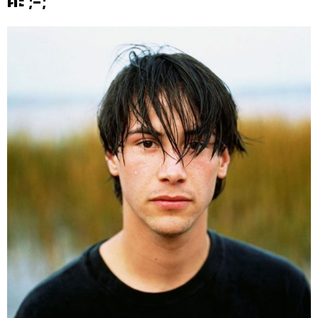
ค่ะ ;-;