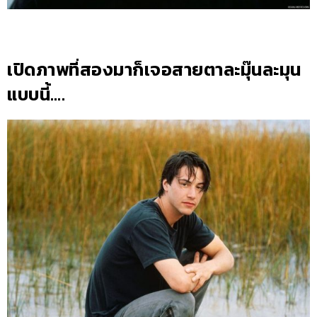
เปิดภาพที่สองมาก็เจอสายตาละมุ๊นละมุน
แบบนี้….