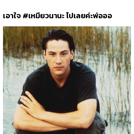
เอาใจ #เหมียวนานะ ไปเลยค่ะพ่อออ