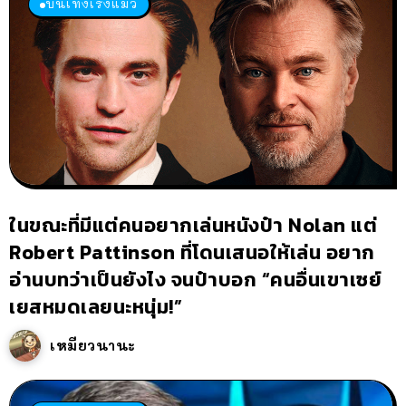
บันเทิงเริงแมว
ในขณะที่มีแต่คนอยากเล่นหนังป๋า Nolan แต่
Robert Pattinson ที่โดนเสนอให้เล่น อยาก
อ่านบทว่าเป็นยังไง จนป๋าบอก “คนอื่นเขาเซย์
เยสหมดเลยนะหนุ่ม!”
เหมียวนานะ