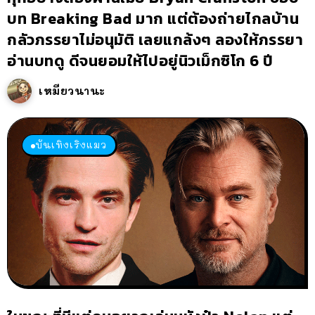
บท Breaking Bad มาก แต่ต้องถ่ายไกลบ้าน
กลัวภรรยาไม่อนุมัติ เลยแกล้งๆ ลองให้ภรรยา
อ่านบทดู ดีจนยอมให้ไปอยู่นิวเม็กซิโก 6 ปี
เหมียวนานะ
บันเทิงเริงแมว