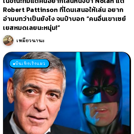
ในขณะที่มีแต่คนอยากเล่นหนังป๋า Nolan แต่
Robert Pattinson ที่โดนเสนอให้เล่น อยาก
อ่านบทว่าเป็นยังไง จนป๋าบอก “คนอื่นเขาเซย์
เยสหมดเลยนะหนุ่ม!”
เหมียวนานะ
บันเทิงเริงแมว