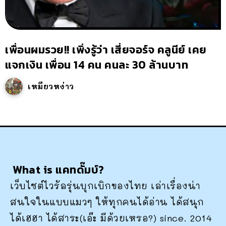
เพื่อนผมรวย!! เพิ่งรู้ว่า เสี่ยจอร์จ คลูนีย์ เคย
แจกเงิน เพื่อน 14 คน คนละ 30 ล้านบาท
เหมียวหง่าว
What is แคทดั๊มบ์?
เว็บไซต์ไวรัลรุ่นบุกเบิกของไทย เล่าเรื่องน่า
สนใจในแบบแมวๆ ให้ทุกคนได้อ่าน ได้สนุก
ได้เฮฮา ได้สาระ(เอ๊ะ มีด้วยเหรอ?) since. 2014