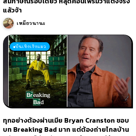
สัมภาษณ์รอบเดียว หลุดคอนเฟิร์มว่าแต่งจริง
แล้วจ้า
เหมียวนานะ
บันเทิงเริงแมว
ทุกอย่างต้องผ่านเมีย Bryan Cranston ชอบ
บท Breaking Bad มาก แต่ต้องถ่ายไกลบ้าน