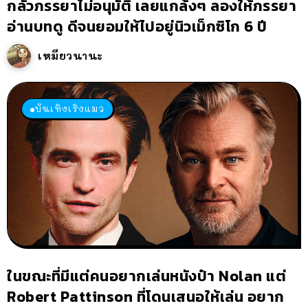
กลัวภรรยาไม่อนุมัติ เลยแกล้งๆ ลองให้ภรรยา
อ่านบทดู ดีจนยอมให้ไปอยู่นิวเม็กซิโก 6 ปี
เหมียวนานะ
บันเทิงเริงแมว
ในขณะที่มีแต่คนอยากเล่นหนังป๋า Nolan แต่
Robert Pattinson ที่โดนเสนอให้เล่น อยาก