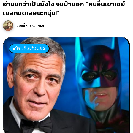
อ่านบทว่าเป็นยังไง จนป๋าบอก “คนอื่นเขาเซย์
เยสหมดเลยนะหนุ่ม!”
เหมียวนานะ
บันเทิงเริงแมว