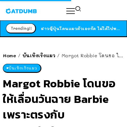
ร้านอาหารในนิวยอร์กประกาศปิดตัวลง หลังอยู่มานานกว่า 45 ปี ติดป้ายขอบคุณลูกค้าทุกคน แถมสูตรทำไวท์ซอสให้แบบจัดเต็ม
สาวญี่ปุ่นโดนแมวตัวเองกัด ไม่ได้ไปหาหมอตั้งแต่เนิ่นๆ สุดท้ายขาบวม กลายเป็นโรคเนื้อเน่า เตือนทาสแมวทั้งหลายให้ระวัง
Trending!!
ได้เวลาเด็กหนวดรวมตัว RF Online Next เปิดให้เล่นแล้ว เกม Sci-Fi MMORPG ระดับตำนาน เล่นได้ทั้งมือถือและ PC
ร้านอาหารในนิวยอร์กประกาศปิดตัวลง หลังอยู่มานานกว่า 45 ปี ติดป้ายขอบคุณลูกค้าทุกคน แถมสูตรทำไวท์ซอสให้แบบจัดเต็ม
สาวญี่ปุ่นโดนแมวตัวเองกัด ไม่ได้ไปหาหมอตั้งแต่เนิ่นๆ สุดท้ายขาบวม กลายเป็นโรคเนื้อเน่า เตือนทาสแมวทั้งหลายให้ระวัง
Home
บันเทิงเริงแมว
Margot Robbie โดนขอ ให้เลื่อนวันฉาย Barbie เพราะตรงกับ Oppenheimer เลยตอบไปว่า “ถ้ากลัวก็เลื่อนเองสิจ๊ะ”
/
/
บันเทิงเริงแมว
Margot Robbie โดนขอ
ให้เลื่อนวันฉาย Barbie
เพราะตรงกับ