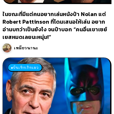
ในขณะที่มีแต่คนอยากเล่นหนังป๋า Nolan แต่
Robert Pattinson ที่โดนเสนอให้เล่น อยาก
อ่านบทว่าเป็นยังไง จนป๋าบอก “คนอื่นเขาเซย์
เยสหมดเลยนะหนุ่ม!”
เหมียวนานะ
บันเทิงเริงแมว