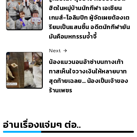
ฮิตในหมู่บ้านนักกีฬา เอเชียน
เกมส์-โอลิมปิก ผู้จัดเผยต้องเต
รียมเป็นแสนชิ้น อดีตนักกีฬายัน
มันคือมหกรรมจ้ำจี้
Next
น้องแมวนอนอ้าซ่าบนทางเท้า
ทาสเห็นใจวางเงินให้หลายบาท
สุดท้ายเฉลย… น้องเป็นเจ้าของ
ร้านเพชร
อ่านเรื่องแจ่มๆ ต่อ..