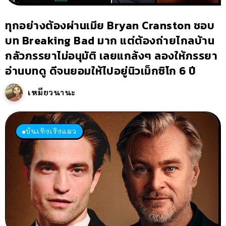
ทุกอย่างต้องผ่านเมีย Bryan Cranston ชอบ
บท Breaking Bad มาก แต่ต้องถ่ายไกลบ้าน
กลัวภรรยาไม่อนุมัติ เลยแกล้งๆ ลองให้ภรรยา
อ่านบทดู ดีจนยอมให้ไปอยู่นิวเม็กซิโก 6 ปี
เหมียวนานะ
บันเทิงเริงแมว