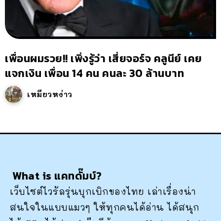
เพื่อนผมรวย!! เพิ่งรู้ว่า เสี่ยจอร์จ คลูนีย์ เคย
แจกเงิน เพื่อน 14 คน คนละ 30 ล้านบาท
เหมียวหง่าว
What is แคทดั๊มบ์?
เว็บไซต์ไวรัลรุ่นบุกเบิกของไทย เล่าเรื่องน่า
สนใจในแบบแมวๆ ให้ทุกคนได้อ่าน ได้สนุก