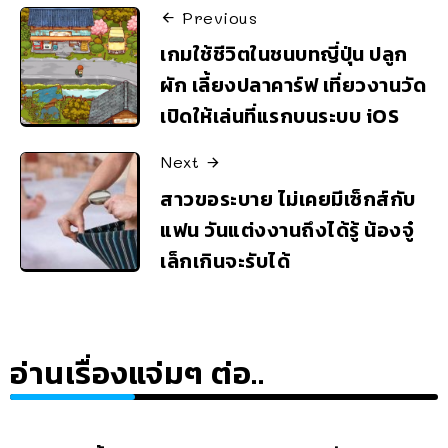
Previous
เกมใช้ชีวิตในชนบทญี่ปุ่น ปลูก
ผัก เลี้ยงปลาคาร์ฟ เที่ยวงานวัด
เปิดให้เล่นที่แรกบนระบบ iOS
Next
สาวขอระบาย ไม่เคยมีเซ็กส์กับ
แฟน วันแต่งงานถึงได้รู้ น้องจู๋
เล็กเกินจะรับได้
อ่านเรื่องแจ่มๆ ต่อ..