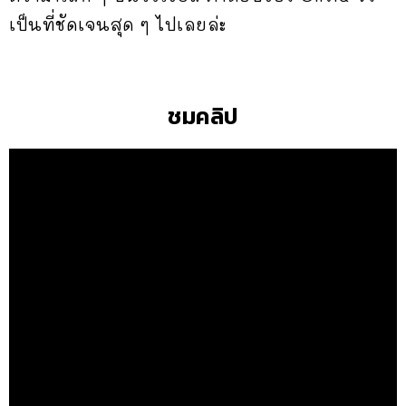
เป็นที่ชัดเจนสุด ๆ ไปเลยล่ะ
ชมคลิป