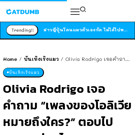
ร้านอาหารในนิวยอร์กประกาศปิดตัวลง หลังอยู่มานานกว่า 45 ปี ติดป้ายขอบคุณลูกค้าทุกคน แถมสูตรทำไวท์ซอสให้แบบจัดเต็ม
สาวญี่ปุ่นโดนแมวตัวเองกัด ไม่ได้ไปหาหมอตั้งแต่เนิ่นๆ สุดท้ายขาบวม กลายเป็นโรคเนื้อเน่า เตือนทาสแมวทั้งหลายให้ระวัง
Trending!!
ได้เวลาเด็กหนวดรวมตัว RF Online Next เปิดให้เล่นแล้ว เกม Sci-Fi MMORPG ระดับตำนาน เล่นได้ทั้งมือถือและ PC
ร้านอาหารในนิวยอร์กประกาศปิดตัวลง หลังอยู่มานานกว่า 45 ปี ติดป้ายขอบคุณลูกค้าทุกคน แถมสูตรทำไวท์ซอสให้แบบจัดเต็ม
สาวญี่ปุ่นโดนแมวตัวเองกัด ไม่ได้ไปหาหมอตั้งแต่เนิ่นๆ สุดท้ายขาบวม กลายเป็นโรคเนื้อเน่า เตือนทาสแมวทั้งหลายให้ระวัง
Home
บันเทิงเริงแมว
Olivia Rodrigo เจอคำถาม “เพลงของโอลิเวียหมายถึงใคร?” ตอบไปเลย “แม่แกไง”
/
/
บันเทิงเริงแมว
Olivia Rodrigo เจอ
คำถาม “เพลงของโอลิเวีย
หมายถึงใคร?” ตอบไป