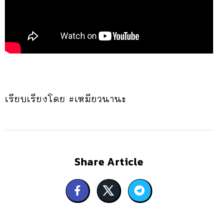
เรียบเรียงโดย #เหมียวนานะ
Share Article