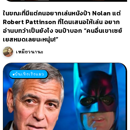
ในขณะที่มีแต่คนอยากเล่นหนังป๋า Nolan แต่
Robert Pattinson ที่โดนเสนอให้เล่น อยาก
อ่านบทว่าเป็นยังไง จนป๋าบอก “คนอื่นเขาเซย์
เยสหมดเลยนะหนุ่ม!”
เหมียวนานะ
บันเทิงเริงแมว