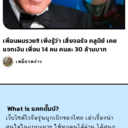
เพื่อนผมรวย!! เพิ่งรู้ว่า เสี่ยจอร์จ คลูนีย์ เคย
แจกเงิน เพื่อน 14 คน คนละ 30 ล้านบาท
เหมียวหง่าว
What is แคทดั๊มบ์?
เว็บไซต์ไวรัลรุ่นบุกเบิกของไทย เล่าเรื่องน่า
สนใจในแบบแมวๆ ให้ทุกคนได้อ่าน ได้สนุก