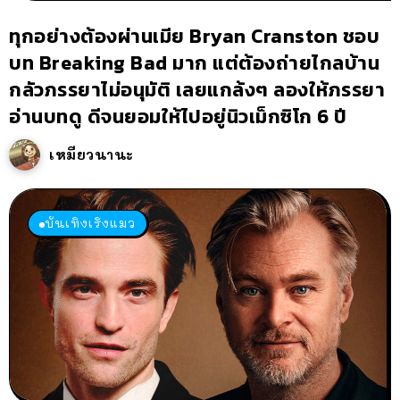
ทุกอย่างต้องผ่านเมีย Bryan Cranston ชอบ
บท Breaking Bad มาก แต่ต้องถ่ายไกลบ้าน
กลัวภรรยาไม่อนุมัติ เลยแกล้งๆ ลองให้ภรรยา
อ่านบทดู ดีจนยอมให้ไปอยู่นิวเม็กซิโก 6 ปี
เหมียวนานะ
บันเทิงเริงแมว