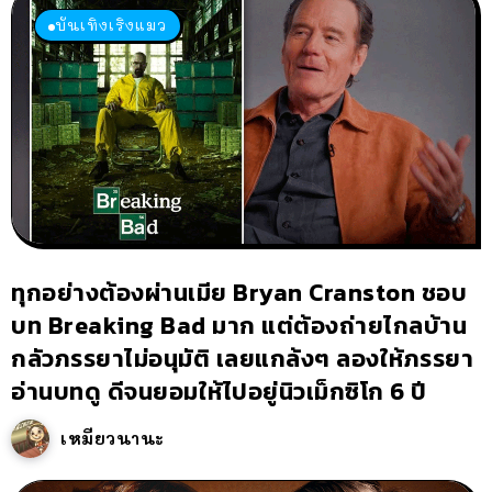
บันเทิงเริงแมว
ทุกอย่างต้องผ่านเมีย Bryan Cranston ชอบ
บท Breaking Bad มาก แต่ต้องถ่ายไกลบ้าน
กลัวภรรยาไม่อนุมัติ เลยแกล้งๆ ลองให้ภรรยา
อ่านบทดู ดีจนยอมให้ไปอยู่นิวเม็กซิโก 6 ปี
เหมียวนานะ