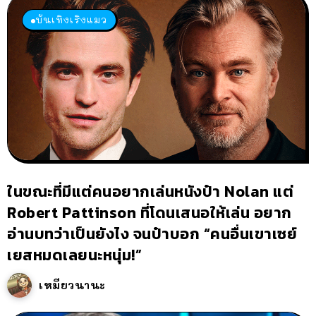
บันเทิงเริงแมว
ในขณะที่มีแต่คนอยากเล่นหนังป๋า Nolan แต่
Robert Pattinson ที่โดนเสนอให้เล่น อยาก
อ่านบทว่าเป็นยังไง จนป๋าบอก “คนอื่นเขาเซย์
เยสหมดเลยนะหนุ่ม!”
เหมียวนานะ