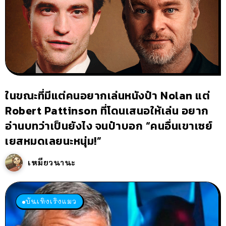
ในขณะที่มีแต่คนอยากเล่นหนังป๋า Nolan แต่
Robert Pattinson ที่โดนเสนอให้เล่น อยาก
อ่านบทว่าเป็นยังไง จนป๋าบอก “คนอื่นเขาเซย์
เยสหมดเลยนะหนุ่ม!”
เหมียวนานะ
บันเทิงเริงแมว