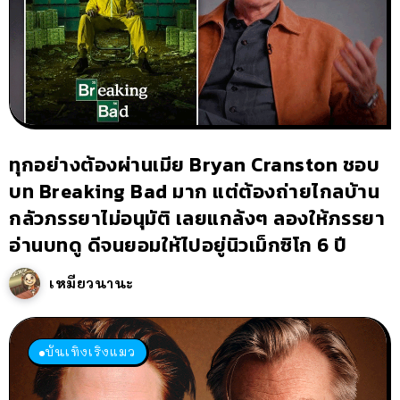
ทุกอย่างต้องผ่านเมีย Bryan Cranston ชอบ
บท Breaking Bad มาก แต่ต้องถ่ายไกลบ้าน
กลัวภรรยาไม่อนุมัติ เลยแกล้งๆ ลองให้ภรรยา
อ่านบทดู ดีจนยอมให้ไปอยู่นิวเม็กซิโก 6 ปี
เหมียวนานะ
บันเทิงเริงแมว