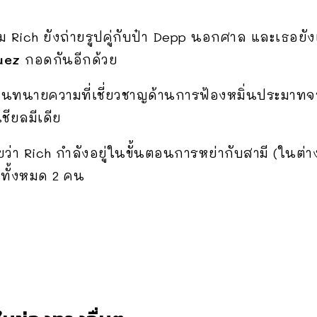
Rich ยังถ่ายรูปคู่กับป๋า Depp นอกศาล และเธอยังเ
uez
กอดกันอีกด้วย
็นทนายความที่เชี่ยวชาญด้านการฟ้องหมิ่นประมาทจาก
ียลมีเดีย
ยว่า Rich กำลังอยู่ในขั้นตอนการหย่ากับสามี (ใน
นทั้งหมด 2 คน