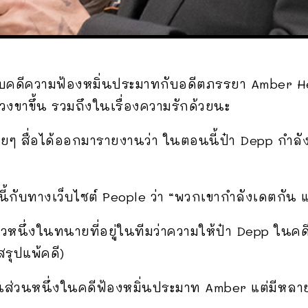
คดีความฟ้องหมิ่นประมาทกับอดีตภรรยา Amber Hea
วงขาขึ้น รวมถึงในเรื่องความรักด้วยนะ
ายๆ สื่อได้ออกมารายงานว่า ในตอนนี้ป๋า Depp กำ
นี้กับทางเว็บไซต์ People ว่า “พวกเขากำลังเดตกัน แ
หนึ่งในทนายที่อยู่ในทีมว่าความให้ป๋า Depp ในคด
รุปแพ้คดี)
นส่วนหนึ่งในคดีฟ้องหมิ่นประมาท Amber แต่มีหลา