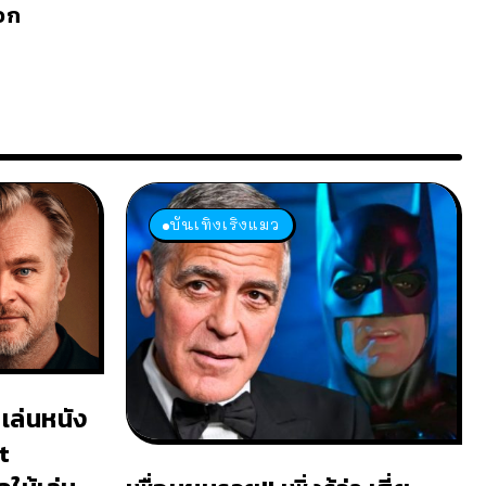
อก
บันเทิงเริงแมว
เล่นหนัง
t