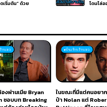
ดเริ่มต้น” ด้วย
โดนไล่อ
เริงแมว
บันเทิงเริงแมว
ต้องผ่านเมีย Bryan
ในขณะที่มีแต่คนอยาก
n ชอบบท Breaking
ป๋า Nolan แต่ Rober