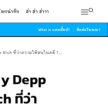
์โลกน่ารัก
ฮ่า ฮ่า ฮ่าาา
Whai is แคทดั๊มบ์?
ติดต่อโฆษณา
 ที่ว่าความให้ตนในคดี The Sun
ny Depp
ที่ว่า