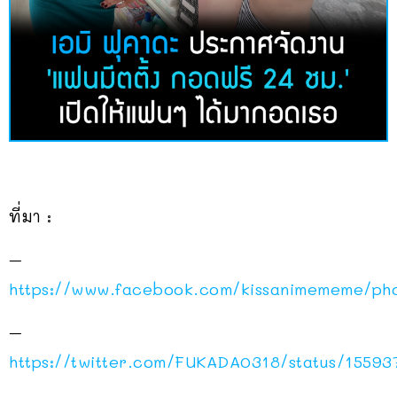
ที่มา :
–
https://www.facebook.com/kissanimememe/ph
–
https://twitter.com/FUKADA0318/status/15593