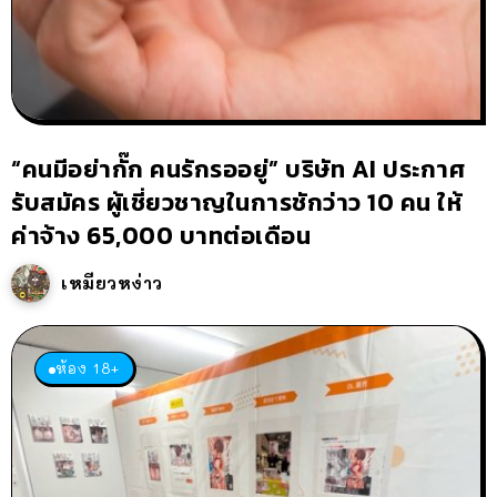
“คนมีอย่ากั๊ก คนรักรออยู่” บริษัท AI ประกาศ
รับสมัคร ผู้เชี่ยวชาญในการชักว่าว 10 คน ให้
ค่าจ้าง 65,000 บาทต่อเดือน
เหมียวหง่าว
ห้อง 18+