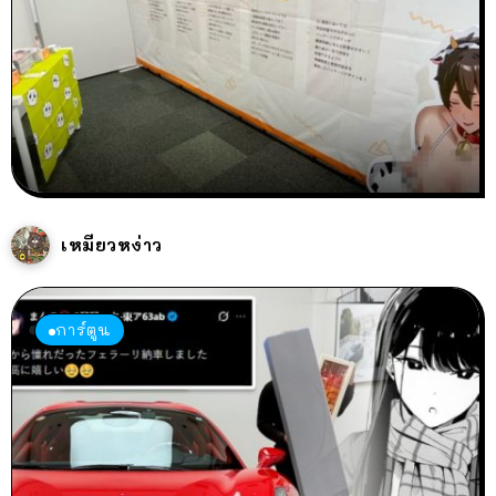
เหมียวหง่าว
การ์ตูน