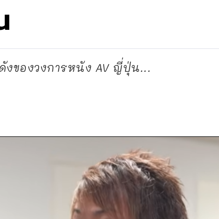
้น
อดังของวงการหนัง AV ญี่ปุ่น...