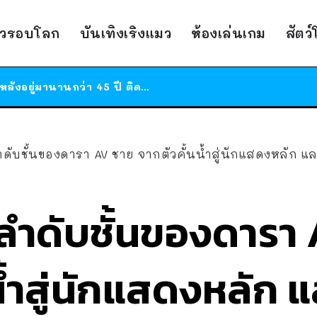
ร้านอาหารในนิวยอร์กประกาศปิดตัวลง หลังอยู่มานานกว่า 45 ปี ติดป้ายขอบคุณลูกค้าทุกคน แถมสูตรทำไวท์ซอสให้แบบจัดเต็ม
สาวญี่ปุ่นโดนแมวตัวเองกัด ไม่ได้ไปหาหมอตั้งแต่เนิ่นๆ สุดท้ายขาบวม กลายเป็นโรคเนื้อเน่า เตือนทาสแมวทั้งหลายให้ระวัง
าวรอบโลก
บันเทิงเริงแมว
ห้องเล่นเกม
สัตว
ได้เวลาเด็กหนวดรวมตัว RF Online Next เปิดให้เล่นแล้ว เกม Sci-Fi MMORPG ระดับตำนาน เล่นได้ทั้งมือถือและ PC
ร้านอาหารในนิวยอร์กประกาศปิดตัวลง หลังอยู่มานานกว่า 45 ปี ติดป้ายขอบคุณลูกค้าทุกคน แถมสูตรทำไวท์ซอสให้แบบจัดเต็ม
สาวญี่ปุ่นโดนแมวตัวเองกัด ไม่ได้ไปหาหมอตั้งแต่เนิ่นๆ สุดท้ายขาบวม กลายเป็นโรคเนื้อเน่า เตือนทาสแมวทั้งหลายให้ระวัง
ลำดับชั้นของดารา AV ชาย จากตัวคั้นน้ำสู่นักแสดงหลัก และ
่าลำดับชั้นของดารา
้ำสู่นักแสดงหลัก แ