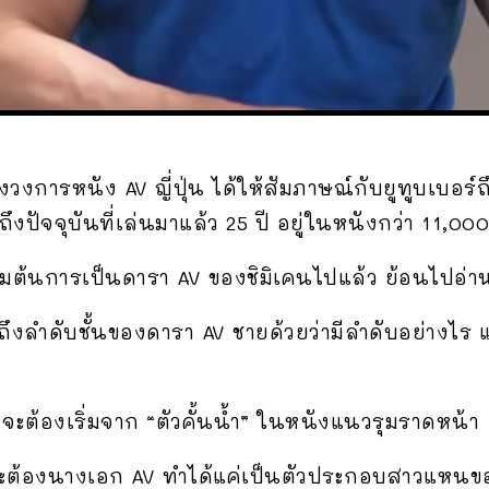
องวงการหนัง AV ญี่ปุ่น ได้ให้สัมภาษณ์กับยูทูบเบอร์
ึงปัจจุบันที่เล่นมาแล้ว 25 ปี อยู่ในหนังกว่า 11,000 
ริ่มต้นการเป็นดารา AV ของชิมิเคนไปแล้ว ย้อนไปอ่านไ
ถึงลำดับชั้นของดารา AV ชายด้วยว่ามีลำดับอย่างไร แ
 จะต้องเริ่มจาก “ตัวคั้นน้ำ” ในหนังแนวรุมราดหน้า
แตะต้องนางเอก AV ทำได้แค่เป็นตัวประกอบสาวแหนข