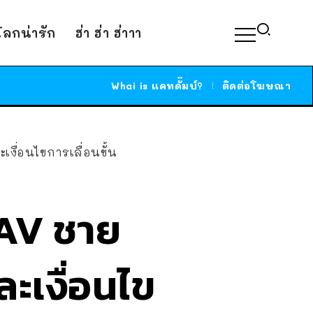
์โลกน่ารัก
ฮ่า ฮ่า ฮ่าาา
Whai is แคทดั๊มบ์?
ติดต่อโฆษณา
เงื่อนไขการเลื่อนขั้น
 AV ชาย
ละเงื่อนไข