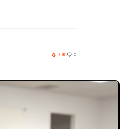
7.8K
0