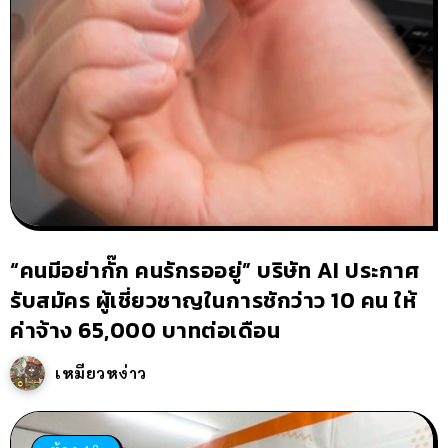
“คนมีอย่ากั๊ก คนรักรออยู่” บริษัท AI ประกาศ
รับสมัคร ผู้เชี่ยวชาญในการชักว่าว 10 คน ให้
ค่าจ้าง 65,000 บาทต่อเดือน
เหมียวหง่าว