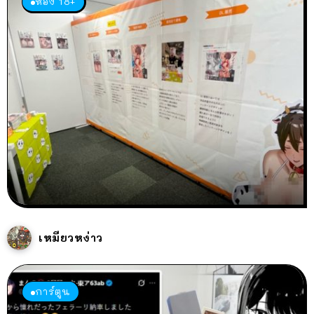
ห้อง 18+
เหมียวหง่าว
การ์ตูน