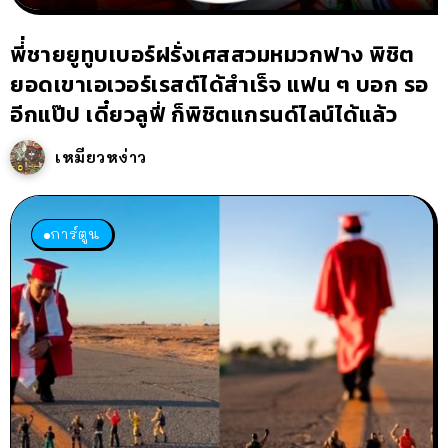
พี่่ชายยูทูบเบอร์ฝรั่งเศสสวมหมวกฟาง พิชิต
ยอดเขาเอเวอร์เรสต์ได้สำเร็จ แฟน ๆ บอก รอ
อีกแป๊ป เดี๋ยวลูฟี่ ก็พิชิตแกรนด์ไลน์ได้แล้ว
เหมียวหง่าว
การ์ตูน