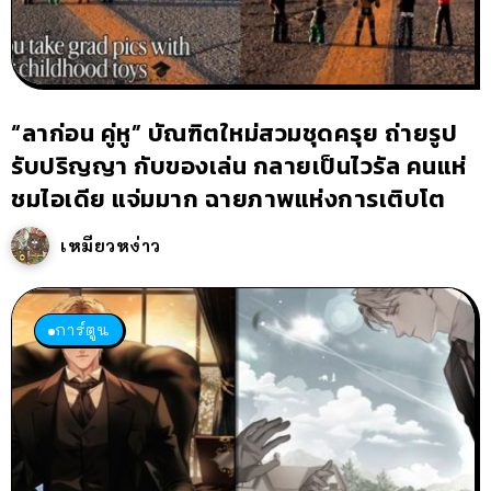
“ลาก่อน คู่หู” บัณฑิตใหม่สวมชุดครุย ถ่ายรูป
รับปริญญา กับของเล่น กลายเป็นไวรัล คนแห่
ชมไอเดีย แจ่มมาก ฉายภาพแห่งการเติบโต
เหมียวหง่าว
การ์ตูน