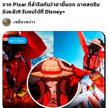
จาก Pixar ที่ล่ำรือกันว่าฮาขี้แตก ฉายสตรีม
มิงแล้ว!! รับชมได้ที่ Disney+
เหมียวหง่าว
การ์ตูน