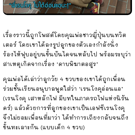
เรื่องราวนี้ถูกโพสต์โดยคุณพ่อชาวญี่ปุ่นบนทวิต
เตอร์ โดยเขาได้ลงรูปลูกของตัวเองกำลังนั่ง
ร้องไห้ฟุบอยู่บนขั้นบันไดจนหลับไป พร้อมระบุว่า
สาเหตุเกิดจากเรื่อง ‘ดาบพิฆาตอสูร’
คุณพ่อได้เล่าว่าลูกวัย 4 ขวบของเขาได้ถูกเพื่อน
ร่วมชั้นเรียนอนุบาลพูดใส่ว่า ‘เรนโงคุอ่อนแอ’
(เรนโงคุ เสาหลักไฟ มีบทในภาครถไฟแห่งนิรัน
ดร์) แล้วด้วยการที่ลูกของเขาเป็นเอฟซีเรนโงคุ
จึงไม่ยอมเพื่อนที่มาว่า ได้ทำการเถียงกลับจนถึง
ขั้นทะเลาะกัน (แบบเด็ก 4 ขวบ)