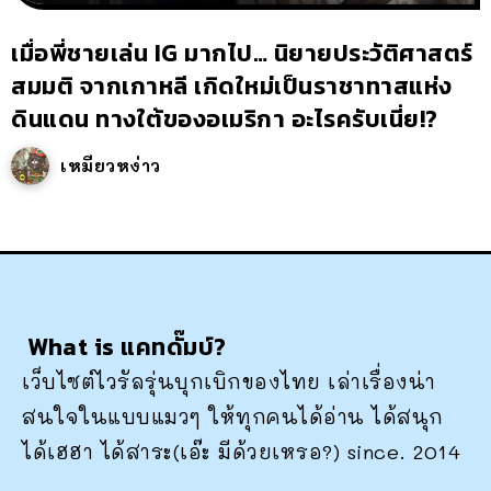
เมื่อพี่ชายเล่น IG มากไป… นิยายประวัติศาสตร์
สมมติ จากเกาหลี เกิดใหม่เป็นราชาทาสแห่ง
ดินแดน ทางใต้ของอเมริกา อะไรครับเนี่ย!?
เหมียวหง่าว
What is แคทดั๊มบ์?
เว็บไซต์ไวรัลรุ่นบุกเบิกของไทย เล่าเรื่องน่า
สนใจในแบบแมวๆ ให้ทุกคนได้อ่าน ได้สนุก
ได้เฮฮา ได้สาระ(เอ๊ะ มีด้วยเหรอ?) since. 2014