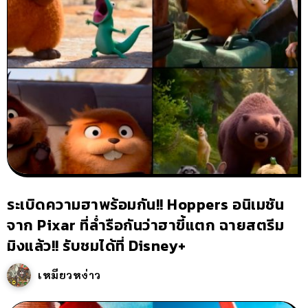
ระเบิดความฮาพร้อมกัน!! Hoppers อนิเมชัน
จาก Pixar ที่ล่ำรือกันว่าฮาขี้แตก ฉายสตรีม
มิงแล้ว!! รับชมได้ที่ Disney+
เหมียวหง่าว