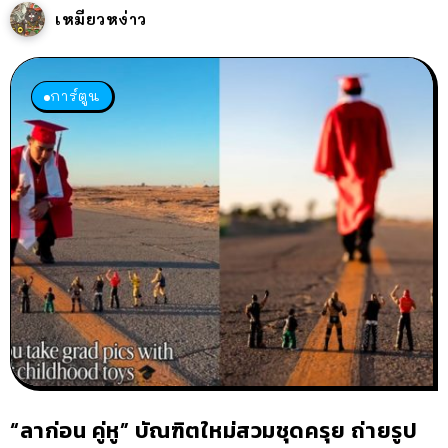
เหมียวหง่าว
การ์ตูน
“ลาก่อน คู่หู” บัณฑิตใหม่สวมชุดครุย ถ่ายรูป