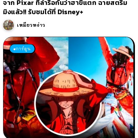
จาก Pixar ที่ล่ำรือกันว่าฮาขี้แตก ฉายสตรีม
มิงแล้ว!! รับชมได้ที่ Disney+
เหมียวหง่าว
การ์ตูน