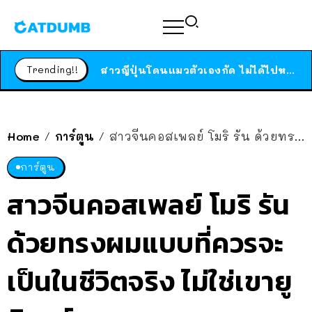
ร้านอาหารในนิวยอร์กประกาศปิดตัวลง หลังอยู่มานานกว่า 45 ปี ติดป้ายขอบคุณลูกค้าทุกคน แถมสูตรทำไวท์ซอสให้แบบจัดเต็ม
สาวญี่ปุ่นโดนแมวตัวเองกัด ไม่ได้ไปหาหมอตั้งแต่เนิ่นๆ สุดท้ายขาบวม กลายเป็นโรคเนื้อเน่า เตือนทาสแมวทั้งหลายให้ระวัง
Trending!!
ได้เวลาเด็กหนวดรวมตัว RF Online Next เปิดให้เล่นแล้ว เกม Sci-Fi MMORPG ระดับตำนาน เล่นได้ทั้งมือถือและ PC
ร้านอาหารในนิวยอร์กประกาศปิดตัวลง หลังอยู่มานานกว่า 45 ปี ติดป้ายขอบคุณลูกค้าทุกคน แถมสูตรทำไวท์ซอสให้แบบจัดเต็ม
สาวญี่ปุ่นโดนแมวตัวเองกัด ไม่ได้ไปหาหมอตั้งแต่เนิ่นๆ สุดท้ายขาบวม กลายเป็นโรคเนื้อเน่า เตือนทาสแมวทั้งหลายให้ระวัง
Home
การ์ตูน
สาวจีนคอสเพลย์ โมริ รัน ด้วยทรงผมแบบที่ควรจะเป็นในชีวิตจริง ไม่ใช่เขายูนิคอร์น
/
/
การ์ตูน
สาวจีนคอสเพลย์ โมริ รัน
ด้วยทรงผมแบบที่ควรจะ
เป็นในชีวิตจริง ไม่ใช่เขายู