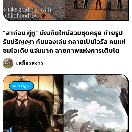
“ลาก่อน คู่หู” บัณฑิตใหม่สวมชุดครุย ถ่ายรูป
รับปริญญา กับของเล่น กลายเป็นไวรัล คนแห่
ชมไอเดีย แจ่มมาก ฉายภาพแห่งการเติบโต
เหมียวหง่าว
การ์ตูน