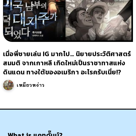
เมื่อพี่ชายเล่น IG มากไป… นิยายประวัติศาสตร์
สมมติ จากเกาหลี เกิดใหม่เป็นราชาทาสแห่ง
ดินแดน ทางใต้ของอเมริกา อะไรครับเนี่ย!?
เหมียวหง่าว
What is แคทดั๊มบ์?