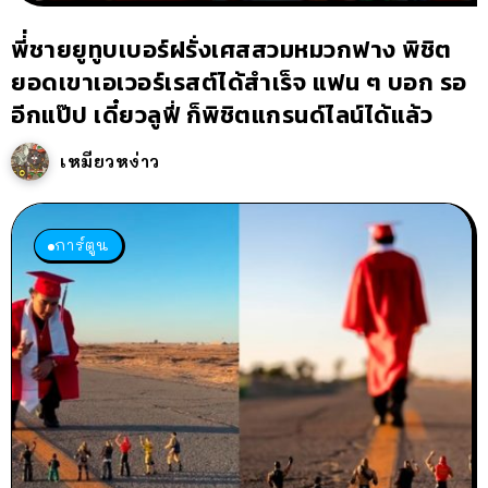
พี่่ชายยูทูบเบอร์ฝรั่งเศสสวมหมวกฟาง พิชิต
ยอดเขาเอเวอร์เรสต์ได้สำเร็จ แฟน ๆ บอก รอ
อีกแป๊ป เดี๋ยวลูฟี่ ก็พิชิตแกรนด์ไลน์ได้แล้ว
เหมียวหง่าว
การ์ตูน