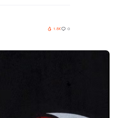
1.8K
0