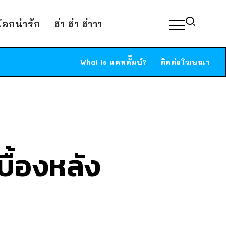
์โลกน่ารัก
ฮ่า ฮ่า ฮ่าาา
Whai is แคทดั๊มบ์?
ติดต่อโฆษณา
บื้องหลัง