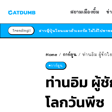
สยามเมืองยิ้ม
ข่
Trending!!
Home
การ์ตูน
ท่านอิม ผู้ชัก
/
/
การ์ตูน
ท่านอิม ผู้
โลกวันพีซ