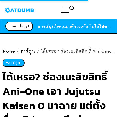
ร้านอาหารในนิวยอร์กประกาศปิดตัวลง หลังอยู่มานานกว่า 45 ปี ติดป้ายขอบคุณลูกค้าทุกคน แถมสูตรทำไวท์ซอสให้แบบจัดเต็ม
สาวญี่ปุ่นโดนแมวตัวเองกัด ไม่ได้ไปหาหมอตั้งแต่เนิ่นๆ สุดท้ายขาบวม กลายเป็นโรคเนื้อเน่า เตือนทาสแมวทั้งหลายให้ระวัง
Trending!!
ได้เวลาเด็กหนวดรวมตัว RF Online Next เปิดให้เล่นแล้ว เกม Sci-Fi MMORPG ระดับตำนาน เล่นได้ทั้งมือถือและ PC
ร้านอาหารในนิวยอร์กประกาศปิดตัวลง หลังอยู่มานานกว่า 45 ปี ติดป้ายขอบคุณลูกค้าทุกคน แถมสูตรทำไวท์ซอสให้แบบจัดเต็ม
สาวญี่ปุ่นโดนแมวตัวเองกัด ไม่ได้ไปหาหมอตั้งแต่เนิ่นๆ สุดท้ายขาบวม กลายเป็นโรคเนื้อเน่า เตือนทาสแมวทั้งหลายให้ระวัง
Home
การ์ตูน
ได้เหรอ? ช่องเมะลิขสิทธิ์ Ani-One เอา Jujutsu Kaisen 0 มาฉาย แต่ตั้งชื่อคลิป เอาซะนึกว่าของเถื่อน
/
/
การ์ตูน
ได้เหรอ? ช่องเมะลิขสิทธิ์
Ani-One เอา Jujutsu
Kaisen 0 มาฉาย แต่ตั้ง