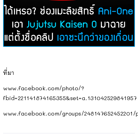
ที่มา
www.facebook.com/photo/?
fbid=221141874165355&set=a.131042529841957
www.facebook.com/groups/248147652452201/p