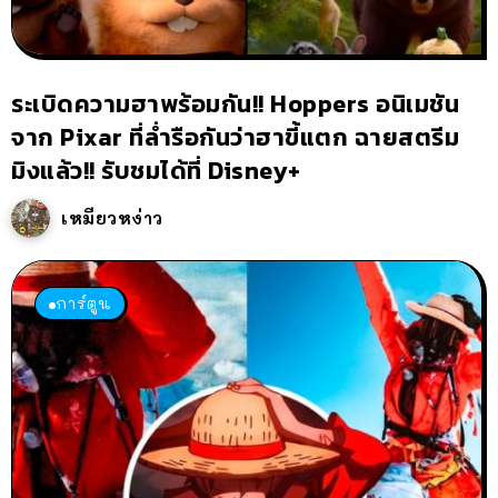
ระเบิดความฮาพร้อมกัน!! Hoppers อนิเมชัน
จาก Pixar ที่ล่ำรือกันว่าฮาขี้แตก ฉายสตรีม
มิงแล้ว!! รับชมได้ที่ Disney+
เหมียวหง่าว
การ์ตูน