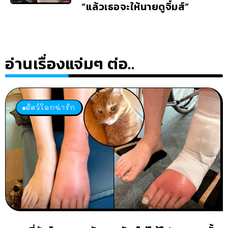
“แล้วเธอจะให้นายดูจิ๋มส์”
อ่านเรื่องแจ่มๆ ต่อ..
สัตว์โลกน่ารัก