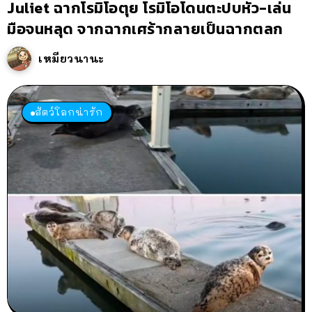
Juliet ฉากโรมิโอตุย โรมิโอโดนตะปบหัว-เล่น
มือจนหลุด จากฉากเศร้ากลายเป็นฉากตลก
เหมียวนานะ
สัตว์โลกน่ารัก