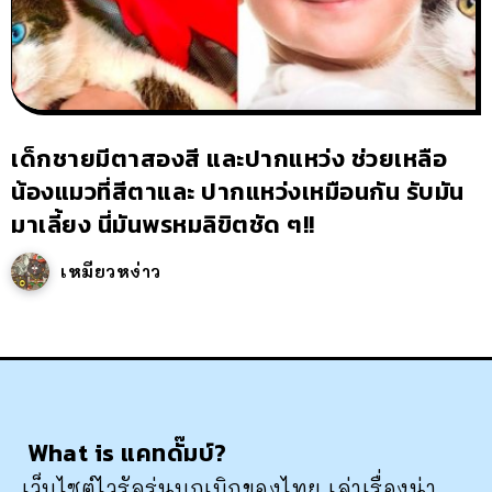
เด็กชายมีตาสองสี และปากแหว่ง ช่วยเหลือ
น้องแมวที่สีตาและ ปากแหว่งเหมือนกัน รับมัน
มาเลี้ยง นี่มันพรหมลิขิตชัด ๆ!!
เหมียวหง่าว
What is แคทดั๊มบ์?
เว็บไซต์ไวรัลรุ่นบุกเบิกของไทย เล่าเรื่องน่า