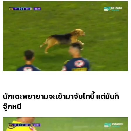
นักเตะพยายามจะเข้ามาจับโทบี้ แต่มันก็
จู๊กหนี