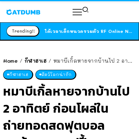
ร้านอาหารในนิวยอร์กประกาศปิดตัวลง หลังอยู่มานานกว่า 45 ปี ติดป้ายขอบคุณลูกค้าทุกคน แถมสูตรทำไวท์ซอสให้แบบจัดเต็ม
สาวญี่ปุ่นโดนแมวตัวเองกัด ไม่ได้ไปหาหมอตั้งแต่เนิ่นๆ สุดท้ายขาบวม กลายเป็นโรคเนื้อเน่า เตือนทาสแมวทั้งหลายให้ระวัง
Trending!!
ได้เวลาเด็กหนวดรวมตัว RF Online Next เปิดให้เล่นแล้ว เกม Sci-Fi MMORPG ระดับตำนาน เล่นได้ทั้งมือถือและ PC
ร้านอาหารในนิวยอร์กประกาศปิดตัวลง หลังอยู่มานานกว่า 45 ปี ติดป้ายขอบคุณลูกค้าทุกคน แถมสูตรทำไวท์ซอสให้แบบจัดเต็ม
สาวญี่ปุ่นโดนแมวตัวเองกัด ไม่ได้ไปหาหมอตั้งแต่เนิ่นๆ สุดท้ายขาบวม กลายเป็นโรคเนื้อเน่า เตือนทาสแมวทั้งหลายให้ระวัง
Home
กีฬาฮาเฮ
หมาบีเกิ้ลหายจากบ้านไป 2 อาทิตย์ ก่อนโผล่ในถ่ายทอดสดฟุตบอล สุดท้ายจบแฮปปี้
/
/
กีฬาฮาเฮ
สัตว์โลกน่ารัก
หมาบีเกิ้ลหายจากบ้านไป
2 อาทิตย์ ก่อนโผล่ใน
ถ่ายทอดสดฟุตบอล