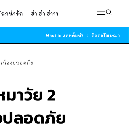
์โลกน่ารัก
ฮ่า ฮ่า ฮ่าาา
Whai is แคทดั๊มบ์?
ติดต่อโฆษณา
ยจนน้องปลอดภัย
หมาวัย 2
องปลอดภัย