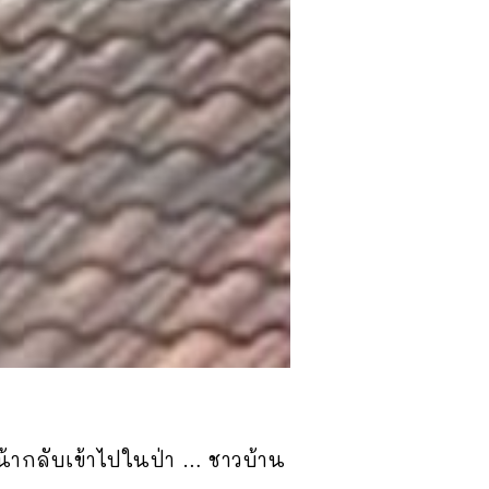
หน้ากลับเข้าไปในป่า … ชาวบ้าน