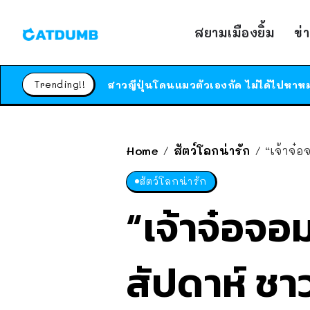
สยามเมืองยิ้ม
ข่
Trending!!
Home
สัตว์โลกน่ารัก
“เจ้าจ๋
/
/
สัตว์โลกน่ารัก
“เจ้าจ๋อจอ
สัปดาห์ ช