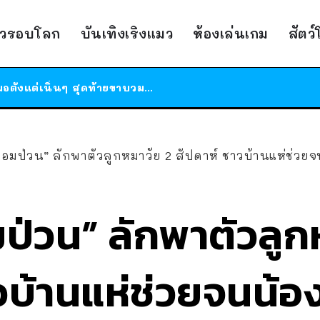
ร้านอาหารในนิวยอร์กประกาศปิดตัวลง หลังอยู่มานานกว่า 45 ปี ติดป้ายขอบคุณลูกค้าทุกคน แถมสูตรทำไวท์ซอสให้แบบจัดเต็ม
าวรอบโลก
บันเทิงเริงแมว
ห้องเล่นเกม
สัตว
สาวญี่ปุ่นโดนแมวตัวเองกัด ไม่ได้ไปหาหมอตั้งแต่เนิ่นๆ สุดท้ายขาบวม กลายเป็นโรคเนื้อเน่า เตือนทาสแมวทั้งหลายให้ระวัง
ได้เวลาเด็กหนวดรวมตัว RF Online Next เปิดให้เล่นแล้ว เกม Sci-Fi MMORPG ระดับตำนาน เล่นได้ทั้งมือถือและ PC
ร้านอาหารในนิวยอร์กประกาศปิดตัวลง หลังอยู่มานานกว่า 45 ปี ติดป้ายขอบคุณลูกค้าทุกคน แถมสูตรทำไวท์ซอสให้แบบจัดเต็ม
สาวญี่ปุ่นโดนแมวตัวเองกัด ไม่ได้ไปหาหมอตั้งแต่เนิ่นๆ สุดท้ายขาบวม กลายเป็นโรคเนื้อเน่า เตือนทาสแมวทั้งหลายให้ระวัง
อจอมป่วน” ลักพาตัวลูกหมาวัย 2 สัปดาห์ ชาวบ้านแห่ช่ว
มป่วน” ลักพาตัวลูก
าวบ้านแห่ช่วยจนน้