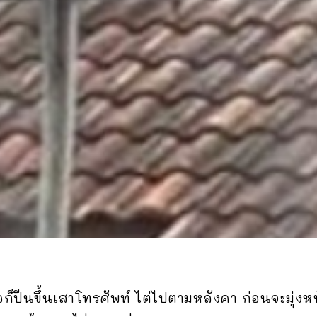
จ๋อก็ปีนขึ้นเสาโทรศัพท์ ไต่ไปตามหลังคา ก่อนจะมุ่ง