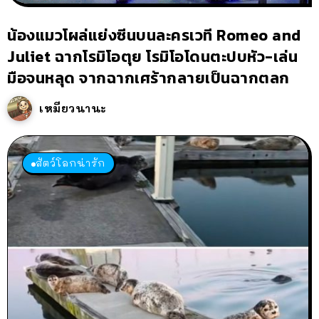
น้องแมวโผล่แย่งซีนบนละครเวที Romeo and
Juliet ฉากโรมิโอตุย โรมิโอโดนตะปบหัว-เล่น
มือจนหลุด จากฉากเศร้ากลายเป็นฉากตลก
เหมียวนานะ
สัตว์โลกน่ารัก