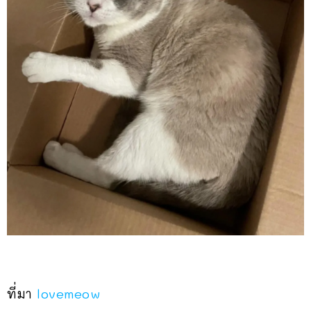
ที่มา
lovemeow