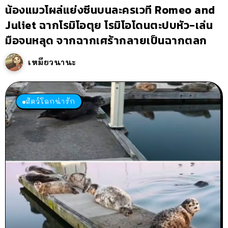
น้องแมวโผล่แย่งซีนบนละครเวที Romeo and
Juliet ฉากโรมิโอตุย โรมิโอโดนตะปบหัว-เล่น
มือจนหลุด จากฉากเศร้ากลายเป็นฉากตลก
เหมียวนานะ
สัตว์โลกน่ารัก