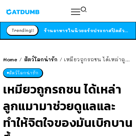
ได้เวลาเด็กหนวดรวมตัว RF Online Next เปิดให้เล่นแล้ว เกม Sci-Fi MMORPG ระดับตำนาน เล่นได้ทั้งมือถือและ PC
ร้านอาหารในนิวยอร์กประกาศปิดตัวลง หลังอยู่มานานกว่า 45 ปี ติดป้ายขอบคุณลูกค้าทุกคน แถมสูตรทำไวท์ซอสให้แบบจัดเต็ม
Trending!!
สาวญี่ปุ่นโดนแมวตัวเองกัด ไม่ได้ไปหาหมอตั้งแต่เนิ่นๆ สุดท้ายขาบวม กลายเป็นโรคเนื้อเน่า เตือนทาสแมวทั้งหลายให้ระวัง
Home
สัตว์โลกน่ารัก
เหมียวถูกรถชน ได้เหล่าลูกแมามาช่วยดูแลและทำให้จิตใจของมันเบิกบานขึ้น
/
/
สัตว์โลกน่ารัก
เหมียวถูกรถชน ได้เหล่า
ลูกแมามาช่วยดูแลและ
ทำให้จิตใจของมันเบิกบาน